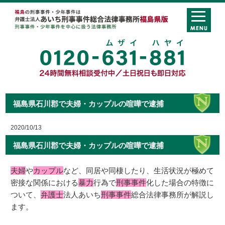
福島県石川郡で夫婦・カップルの喧嘩で逮捕
2020/10/13
福島県石川郡で夫婦・カップルの喧嘩で逮捕
夫婦
や
カップル
など、同居や同棲したり、生活状況が極めて
密接な関係における
暴力
行為で
刑事事件
化した場合の特徴に
ついて、
弁護士
法人あいち
刑事事件
総合法律事務所が解説し
ます。