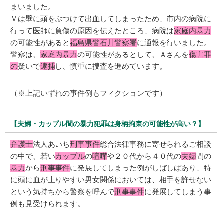
まいました。
Ｖは壁に頭をぶつけて出血してしまったため、市内の病院に
行って医師に負傷の原因を伝えたところ、病院は
家庭内暴力
の可能性があると
福島県警石川警察署
に通報を行いました。
警察は、
家庭内暴力
の可能性があるとして、Ａさんを
傷害罪
の
疑いで
逮捕
し、慎重に捜査を進めています。
（※上記いずれの事件例もフィクションです）
【夫婦・カップル間の暴力犯罪は身柄拘束の可能性が高い？】
弁護士
法人あいち
刑事事件
総合法律事務に寄せられるご相談
の中で、若い
カップル
の
喧嘩
や２０代から４０代の
夫婦
間の
暴力
から
刑事事件
に発展してしまった例がしばしばあり、特
に頭に血が上りやすい男女関係においては、相手を許せない
という気持ちから警察を呼んで
刑事事件
に発展してしまう事
例も見受けられます。