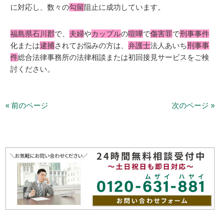
に対応し、数々の
勾留
阻止に成功しています。
福島県石川郡
で、
夫婦
や
カップル
の
喧嘩
で
傷害罪
で
刑事事件
化または
逮捕
されてお悩みの方は、
弁護士
法人あいち
刑事事
件
総合法律事務所の法律相談または初回接見サービスをご検
討ください。
« 前のページ
次のページ »