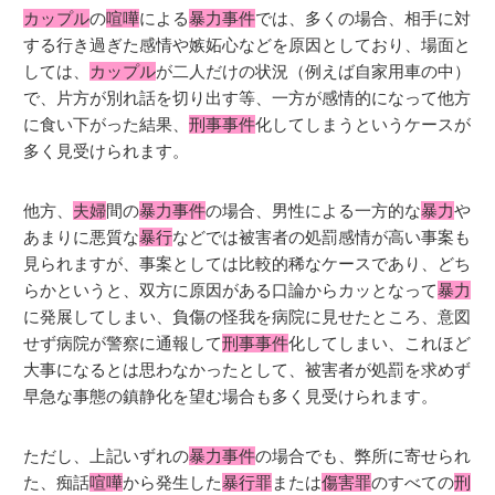
カップル
の
喧嘩
による
暴力事件
では、多くの場合、相手に対
する行き過ぎた感情や嫉妬心などを原因としており、場面と
しては、
カップル
が二人だけの状況（例えば自家用車の中）
で、片方が別れ話を切り出す等、一方が感情的になって他方
に食い下がった結果、
刑事事件
化してしまうというケースが
多く見受けられます。
他方、
夫婦
間の
暴力事件
の場合、男性による一方的な
暴力
や
あまりに悪質な
暴行
などでは被害者の処罰感情が高い事案も
見られますが、事案としては比較的稀なケースであり、どち
らかというと、双方に原因がある口論からカッとなって
暴力
に発展してしまい、負傷の怪我を病院に見せたところ、意図
せず病院が警察に通報して
刑事事件
化してしまい、これほど
大事になるとは思わなかったとして、被害者が処罰を求めず
早急な事態の鎮静化を望む場合も多く見受けられます。
ただし、上記いずれの
暴力事件
の場合でも、弊所に寄せられ
た、痴話
喧嘩
から発生した
暴行罪
または
傷害罪
のすべての
刑