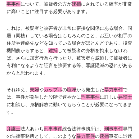
事事件
について、被疑者の方が
逮捕
にされている確率が非常
に高いことに注目する必要があります。
これは、被疑者と被害者が非常に密接な関係にある場合、同
居（同棲）している場合はもちろんのこと、お互いが相手の
住所や連絡先などを知っている場合がほとんどであり、捜査
機関側からすると、
逮捕
して被疑者の身柄を拘束しなけれ
ば、さらに加害行為を行ったり、被害者を威迫して被疑者に
有利になるような証言を強要する等、罪証隠滅の恐れがある
からと思われます。
それゆえ、
夫婦
や
カップル
の
喧嘩
から発生した
暴力事件
で
は、事件が発生した段階で速やかに
刑事事件
に詳しい
弁護士
に相談し、身柄解放に動いてもらうことが必要になってきま
す。
弁護士
法人あいち
刑事事件
総合法律事務所は、
刑事事件
専門
の法律事務所として、このような
暴力事件
の
逮捕
事案に迅速