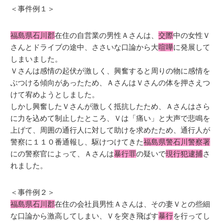
＜事件例１＞
福島県石川郡
在住の自営業の男性Ａさんは、
交際
中の女性Ｖ
さんとドライブの途中、ささいな口論から大
喧嘩
に発展して
しまいました。
Ｖさんは感情の起伏が激しく、興奮すると周りの物に感情を
ぶつける傾向があったため、ＡさんはＶさんの体を押さえつ
けて宥めようとしました。
しかし興奮したＶさんが激しく抵抗したため、Ａさんはさら
に力を込めて制止したところ、Ｖは「痛い」と大声で悲鳴を
上げて、周囲の通行人に対して助けを求めたため、通行人が
警察に１１０番通報し、駆けつけてきた
福島県警石川警察署
にの警察官によって、Ａさんは
暴行罪
の疑いで
現行犯逮捕
さ
れました。
＜事件例２＞
福島県石川郡
在住の会社員男性Ａさんは、その妻Ｖとの些細
な口論から激高してしまい、Ｖを突き飛ばす
暴行
を行ってし