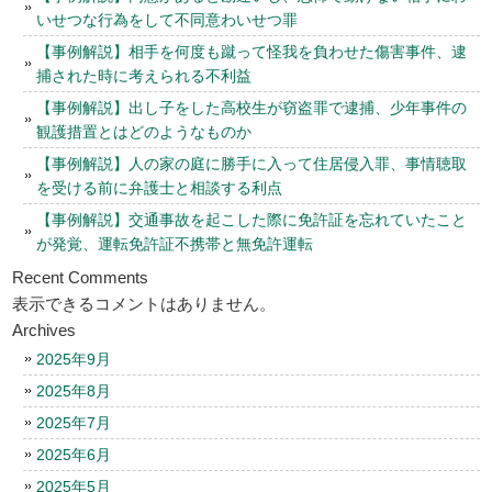
いせつな行為をして不同意わいせつ罪
【事例解説】相手を何度も蹴って怪我を負わせた傷害事件、逮
捕された時に考えられる不利益
【事例解説】出し子をした高校生が窃盗罪で逮捕、少年事件の
観護措置とはどのようなものか
【事例解説】人の家の庭に勝手に入って住居侵入罪、事情聴取
を受ける前に弁護士と相談する利点
【事例解説】交通事故を起こした際に免許証を忘れていたこと
が発覚、運転免許証不携帯と無免許運転
Recent Comments
表示できるコメントはありません。
Archives
2025年9月
2025年8月
2025年7月
2025年6月
2025年5月