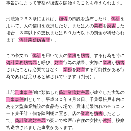
事告訴によって警察が捜査を開始することも考えられます。
刑法第２３３条によれば、
虚偽
の風説を流布したり、
偽計
を
用いて、人の信用を毀損したり、または人の
業務
を
妨害
した
場合、３年以下の懲役または５０万円以下の罰金が科せられ
ます（
偽計業務妨害罪
）。
この条文の「
偽計
を用いて人の
業務
を
妨害
」する行為を特に
偽計業務妨害罪
と呼び、
妨害
行為の結果、実際に
業務
が
妨害
されたことは必要ではなく、
業務
を
妨害
する可能性がある行
為であれば足りると解されています（判例）。
上記
刑事事件
例に類似した
偽計業務妨害罪
が成立した実際の
刑事事件
例として、平成３０年９月８日、千葉県松戸市内に
ある大型商業施設の食品売り場で、賞味期限切れのチョコレ
ート菓子計７個を陳列棚に置き、店の
業務
を
妨害
したとし
て、
偽計業務妨害罪
の疑いで松戸市在住の女性が
逮捕
、検察
官送致されました事案があります。