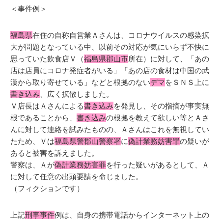
＜事件例＞
福島県
在住の自称自営業Ａさんは、コロナウイルスの感染拡
大が問題となっている中、以前その対応が気にいらず不快に
思っていた飲食店Ｖ（
福島県郡山市
所在）に対して、「あの
店は店員にコロナ発症者がいる」「あの店の食材は中国の武
漢から取り寄せている」などと根拠のない
デマ
をＳＮＳ上に
書き込み
、広く拡散しました。
Ｖ店長はＡさんによる
書き込み
を発見し、その指摘が事実無
根であることから、
書き込み
の根拠を教えて欲しい等とＡさ
んに対して連絡を試みたものの、Ａさんはこれを無視してい
たため、Ｖは
福島県警郡山警察署
に
偽計業務妨害罪
の疑いが
あると被害を訴えました。
警察は、Ａが
偽計業務妨害罪
を行った疑いがあるとして、Ａ
に対して任意の出頭要請を命じました。
（フィクションです）
上記
刑事事件
例は、自身の携帯電話からインターネット上の