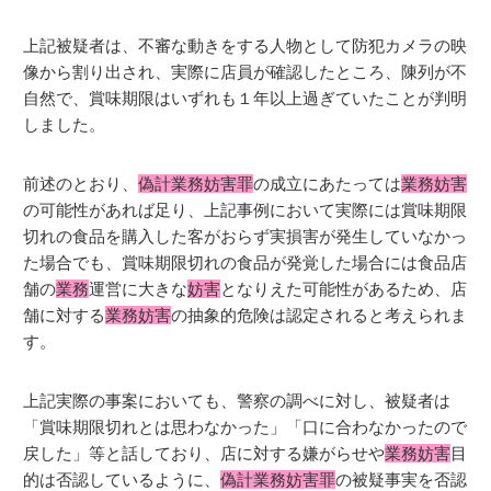
上記被疑者は、不審な動きをする人物として防犯カメラの映
像から割り出され、実際に店員が確認したところ、陳列が不
自然で、賞味期限はいずれも１年以上過ぎていたことが判明
しました。
前述のとおり、
偽計業務妨害罪
の成立にあたっては
業務妨害
の可能性があれば足り、上記事例において実際には賞味期限
切れの食品を購入した客がおらず実損害が発生していなかっ
た場合でも、賞味期限切れの食品が発覚した場合には食品店
舗の
業務
運営に大きな
妨害
となりえた可能性があるため、店
舗に対する
業務妨害
の抽象的危険は認定されると考えられま
す。
上記実際の事案においても、警察の調べに対し、被疑者は
「賞味期限切れとは思わなかった」「口に合わなかったので
戻した」等と話しており、店に対する嫌がらせや
業務妨害
目
的は否認しているように、
偽計業務妨害罪
の被疑事実を否認