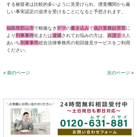
する被疑者は比較的多いように見受けられ、捜査機関から厳
しい事実認定の追求を受けることになると予想されます。
福島県郡山市
で根拠なき
デマ
の
書き込み
で
偽計業務妨害罪
に
より
刑事事件
化または
逮捕
されてお悩みの方は、
弁護士
法人
あいち
刑事事件
総合法律事務所の初回接見サービスをご利用
ください。
« 前のページ
次のページ »