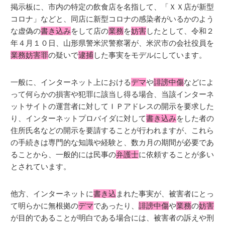
掲示板に、市内の特定の飲食店を名指して、「ＸＸ店が新型
コロナ」などと、同店に新型コロナの感染者がいるかのよう
な虚偽の
書き込み
をして店の
業務
を
妨害
したとして、令和２
年４月１０日、山形県警米沢警察署が、米沢市の会社役員を
業務妨害罪
の疑いで
逮捕
した事実をモデルにしています。
一般に、インターネット上における
デマ
や
誹謗中傷
などによ
って何らかの損害や犯罪に該当し得る場合、当該インターネ
ットサイトの運営者に対してＩＰアドレスの開示を要求した
り、インターネットプロバイダに対して
書き込み
をした者の
住所氏名などの開示を要請することが行われますが、これら
の手続きは専門的な知識や経験と、数カ月の期間が必要であ
ることから、一般的には民事の
弁護士
に依頼することが多い
とされています。
他方、インターネットに
書き込
まれた事実が、被害者にとっ
て明らかに無根拠の
デマ
であったり、
誹謗中傷
や
業務
の
妨害
が目的であることが明白である場合には、被害者の訴えや刑