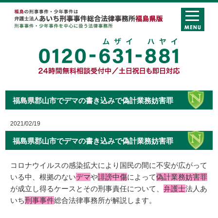
福島県郡山市でデマの書き込みで偽計業務妨害罪
2021/02/19
福島県郡山市でデマの書き込みで偽計業務妨害罪
コロナウイルスの感染拡大により国民の間に不安が広がって
いる中、根拠のない
デマ
や
誹謗中傷
によって
偽計業務妨害罪
が成立し得るケースとその刑事責任について、
弁護士
法人あ
いち
刑事事件
総合法律事務所が解説します。