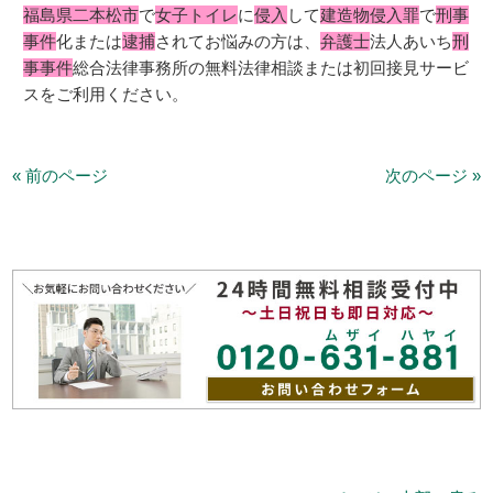
福島県二本松市
で
女子トイレ
に
侵入
して
建造物侵入罪
で
刑事
事件
化または
逮捕
されてお悩みの方は、
弁護士
法人あいち
刑
事事件
総合法律事務所の無料法律相談または初回接見サービ
スをご利用ください。
« 前のページ
次のページ »