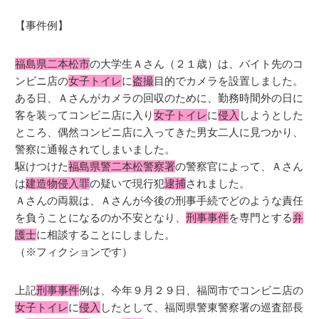
【事件例】
福島県二本松市
の大学生Ａさん（２１歳）は、バイト先のコ
ンビニ店の
女子トイレ
に
盗撮
目的でカメラを設置しました。
ある日、Ａさんがカメラの回収のために、勤務時間外の日に
客を装ってコンビニ店に入り
女子トイレ
に
侵入
しようとした
ところ、偶然コンビニ店に入ってきた男女二人に見つかり、
警察に通報されてしまいました。
駆けつけた
福島県警二本松警察署
の警察官によって、Ａさん
は
建造物侵入罪
の疑いで現行犯
逮捕
されました。
Ａさんの両親は、Ａさんが今後の刑事手続でどのような責任
を負うことになるのか不安となり、
刑事事件
を専門とする
弁
護士
に相談することにしました。
（※フィクションです）
上記
刑事事件
例は、今年９月２９日、福岡市でコンビニ店の
女子トイレ
に
侵入
したとして、福岡県警東警察署の巡査部長