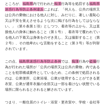
ところが、
福島県
内で行われた
痴漢
行為等を処罰する
福島県
迷惑行為等防止条例違反
によれば、「何人も、公共の場所又
は公共の乗物における他人に対し、みだりに、著しい羞恥心
又は不安を覚えさせるような次に掲げる行為をしてはならな
い。」（第６条第１項）としつつ、着衣等の上から、又は直
接他人の身体に触れること（第１号）、着衣等で覆われてい
る他人の下着又は身体をのぞき見し、又は撮影すること（第
２号）、その他卑わいな言動をすること（第３号）等が列挙
されています。
この点、
福島県迷惑行為等防止条例
では、
痴漢
行為や
盗撮
行
為が行われた場所が「公共の場所又は公共の乗物」内である
ことを犯罪構成要件としているため、この条例で処罰される
のは、公衆便所、公衆浴場、公衆が使用することができる更
衣室、公衆が通常衣服の全部又は一部を着けない状態でいる
場所に限られるとされると解されています。
つまり、一般住居のトイレ・浴室・更衣室や、学校・会社等