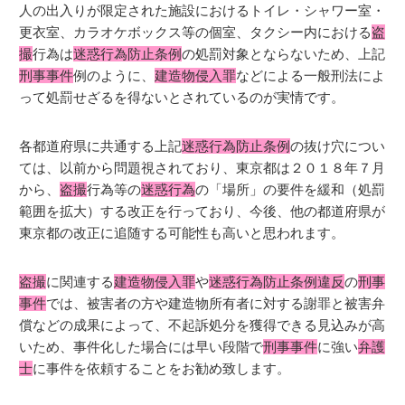
人の出入りが限定された施設におけるトイレ・シャワー室・
更衣室、カラオケボックス等の個室、タクシー内における
盗
撮
行為は
迷惑行為防止条例
の処罰対象とならないため、上記
刑事事件
例のように、
建造物侵入罪
などによる一般刑法によ
って処罰せざるを得ないとされているのが実情です。
各都道府県に共通する上記
迷惑行為防止条例
の抜け穴につい
ては、以前から問題視されており、東京都は２０１８年７月
から、
盗撮
行為等の
迷惑行為
の「場所」の要件を緩和（処罰
範囲を拡大）する改正を行っており、今後、他の都道府県が
東京都の改正に追随する可能性も高いと思われます。
盗撮
に関連する
建造物侵入罪
や
迷惑行為防止条例違反
の
刑事
事件
では、被害者の方や建造物所有者に対する謝罪と被害弁
償などの成果によって、不起訴処分を獲得できる見込みが高
いため、事件化した場合には早い段階で
刑事事件
に強い
弁護
士
に事件を依頼することをお勧め致します。