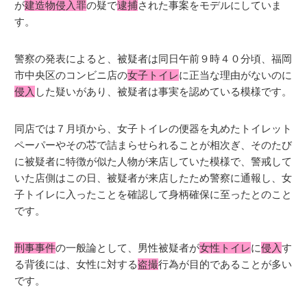
が
建造物侵入罪
の疑で
逮捕
された事案をモデルにしていま
す。
警察の発表によると、被疑者は同日午前９時４０分頃、福岡
市中央区のコンビニ店の
女子トイレ
に正当な理由がないのに
侵入
した疑いがあり、被疑者は事実を認めている模様です。
同店では７月頃から、女子トイレの便器を丸めたトイレット
ペーパーやその芯で詰まらせられることが相次ぎ、そのたび
に被疑者に特徴が似た人物が来店していた模様で、警戒して
いた店側はこの日、被疑者が来店したため警察に通報し、女
子トイレに入ったことを確認して身柄確保に至ったとのこと
です。
刑事事件
の一般論として、男性被疑者が
女性トイレ
に
侵入
す
る背後には、女性に対する
盗撮
行為が目的であることが多い
です。