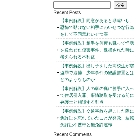
検索
Recent Posts
【事例解説】同意があると勘違いし、
恐怖で動けない相手にわいせつな行為
をして不同意わいせつ罪
【事例解説】相手を何度も蹴って怪我
を負わせた傷害事件、逮捕された時に
考えられる不利益
【事例解説】出し子をした高校生が窃
盗罪で逮捕、少年事件の観護措置とは
どのようなものか
【事例解説】人の家の庭に勝手に入っ
て住居侵入罪、事情聴取を受ける前に
弁護士と相談する利点
【事例解説】交通事故を起こした際に
免許証を忘れていたことが発覚、運転
免許証不携帯と無免許運転
Recent Comments