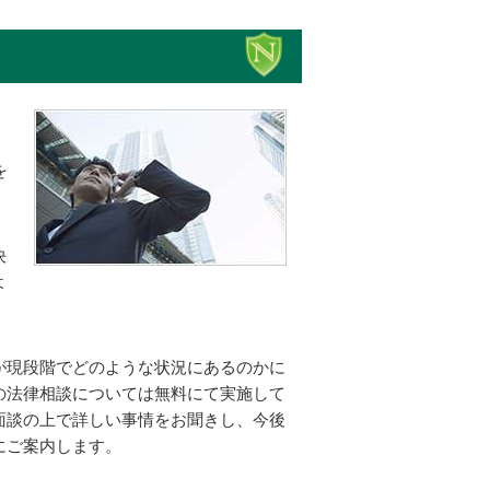
・
。
を
決
よ
が現段階でどのような状況にあるのかに
の法律相談については無料にて実施して
面談の上で詳しい事情をお聞きし、今後
にご案内します。