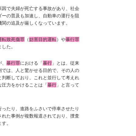
原因で夫婦が死亡する事故があり、社会
ダーの普及も加速し、自動車の運行を阻
機関の追及が厳しくなっています。
運転致死傷罪
（
妨害目的運転
）や
暴行罪
ました。
が、
暴行罪
における「
暴行
」とは、従来
例では、人と驚かせる目的で、その人の
と判断しており、これと並行して考えれ
な圧力をかけることは「
暴行
」と言って
行ったり、進路をふさいで停車させたり
された事例が複数報道されており、捜査
ます。