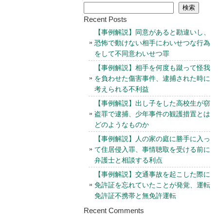
検索
Recent Posts
【事例解説】同意があると勘違いし、
恐怖で動けない相手にわいせつな行為
をして不同意わいせつ罪
【事例解説】相手を何度も蹴って怪我
を負わせた傷害事件、逮捕された時に
考えられる不利益
【事例解説】出し子をした高校生が窃
盗罪で逮捕、少年事件の観護措置とは
どのようなものか
【事例解説】人の家の庭に勝手に入っ
て住居侵入罪、事情聴取を受ける前に
弁護士と相談する利点
【事例解説】交通事故を起こした際に
免許証を忘れていたことが発覚、運転
免許証不携帯と無免許運転
Recent Comments