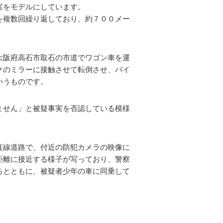
案をモデルにしています。
を複数回繰り返しており、約７００メー
大阪府高石市取石の市道でワゴン車を運
クのミラーに接触させて転倒させ、バイ
いうものです。
ません」と被疑事実を否認している模様
直線道路で、付近の防犯カメラの映像に
距離に接近する様子が写っており、警察
るとともに、被疑者少年の車に同乗して