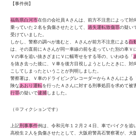
【事件例】
福島県白河市
在住の会社員Ａさんは、前方不注意によって対
乗っていた２名を負傷させたとして、
過失運転致傷罪
の疑い
受けていました。
しかし、警察の調べが進むと、Ａさんが前方不注意による
自
は、その直前にＡさんが同一車線の前を走っていた別の車Ｖ
Ｖの車を追い抜きざまにＶに幅寄せをする等の、いわゆる「
を抜き去った後に、Ｖ車を後方目視しようとしたときに、対
こしてしまったということが判明しました。
警察署は、Ｖ車のドライビングレコーダーからＡさんによる
険な
あおり運転
を行ったＡさんに対する刑事処罰を求めて被
行罪
の疑いで
逮捕
しました。
（※フィクションです）
上記
刑事事件
例は、令和元年１２月２４日、車でバイクを追
高校生２人を負傷させたとして、大阪府警高石警察署が、大