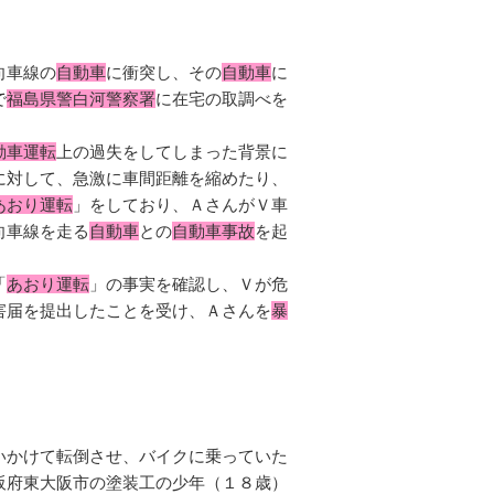
向車線の
自動車
に衝突し、その
自動車
に
で
福島県警白河警察署
に在宅の取調べを
動車運転
上の過失をしてしまった背景に
に対して、急激に車間距離を縮めたり、
あおり運転
」をしており、ＡさんがＶ車
向車線を走る
自動車
との
自動車事故
を起
「
あおり運転
」の事実を確認し、Ｖが危
害届を提出したことを受け、Ａさんを
暴
いかけて転倒させ、バイクに乗っていた
阪府東大阪市の塗装工の少年（１８歳）