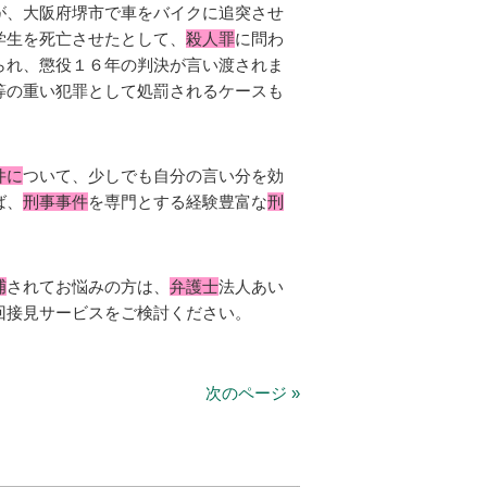
が、大阪府堺市で車をバイクに追突させ
学生を死亡させたとして、
殺人罪
に問わ
られ、懲役１６年の判決が言い渡されま
等の重い犯罪として処罰されるケースも
件に
ついて、少しでも自分の言い分を効
ば、
刑事事件
を専門とする経験豊富な
刑
捕
されてお悩みの方は、
弁護士
法人あい
回接見サービスをご検討ください。
次のページ »