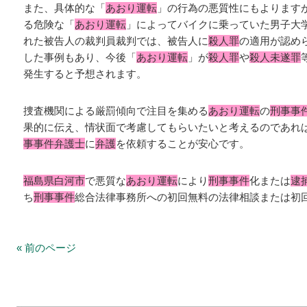
また、具体的な「
あおり運転
」の行為の悪質性にもよります
る危険な「
あおり運転
」によってバイクに乗っていた男子大
れた被告人の裁判員裁判では、被告人に
殺人罪
の適用が認め
した事例もあり、今後「
あおり運転
」が
殺人罪
や
殺人未遂罪
発生すると予想されます。
捜査機関による厳罰傾向で注目を集める
あおり運転
の
刑事事
果的に伝え、情状面で考慮してもらいたいと考えるのであれ
事事件弁護士
に
弁護
を依頼することが安心です。
福島県白河市
で悪質な
あおり運転
により
刑事事件
化または
逮
ち
刑事事件
総合法律事務所への初回無料の法律相談または初
« 前のページ