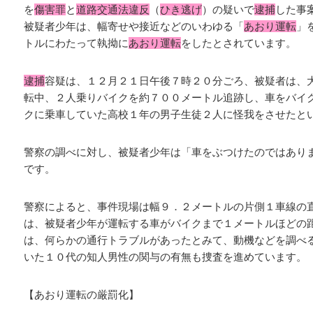
を
傷害罪
と
道路交通法違反
（
ひき逃げ
）の疑いで
逮捕
した事
被疑者少年は、幅寄せや接近などのいわゆる「
あおり運転
」
トルにわたって執拗に
あおり運転
をしたとされています。
逮捕
容疑は、１２月２１日午後７時２０分ごろ、被疑者は、
転中、２人乗りバイクを約７００メートル追跡し、車をバイ
クに乗車していた高校１年の男子生徒２人に怪我をさせたと
警察の調べに対し、被疑者少年は「車をぶつけたのではあり
です。
警察によると、事件現場は幅９．２メートルの片側１車線の
は、被疑者少年が運転する車がバイクまで１メートルほどの
は、何らかの通行トラブルがあったとみて、動機などを調べ
いた１０代の知人男性の関与の有無も捜査を進めています。
【あおり運転の厳罰化】