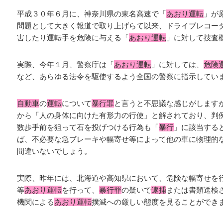
平成３０年６月に、神奈川県の東名高速で「
あおり運転
」が
問題として大きく報道で取り上げらて以来、ドライブレコー
害したり運転手を危険に与える「
あおり運転
」に対して捜査
実際、今年１月、警察庁は「
あおり運転
」に対しては、
危険
など、あらゆる法令を駆使するよう全国の警察に指示してい
自動車
の
運転
について
暴行罪
と言うと不思議な感じがします
から「人の身体に向けた有形力の行使」と解されており、判
数歩手前を狙って石を投げつける行為も「
暴行
」に該当する
ば、不必要な急ブレーキや幅寄せ等によって他の車に物理的
間違いないでしょう。
実際、昨年には、北海道や高知県において、危険な幅寄せを
等
あおり運転
を行って、
暴行罪
の疑いで
逮捕
または書類送検
機関による
あおり運転
撲滅への厳しい態度を見ることができ