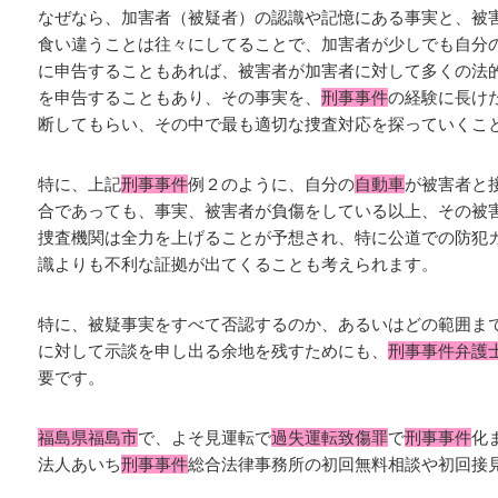
なぜなら、加害者（被疑者）の認識や記憶にある事実と、被
食い違うことは往々にしてることで、加害者が少しでも自分
に申告することもあれば、被害者が加害者に対して多くの法
を申告することもあり、その事実を、
刑事事件
の経験に長け
断してもらい、その中で最も適切な捜査対応を探っていくこ
特に、上記
刑事事件
例２のように、自分の
自動車
が被害者と
合であっても、事実、被害者が負傷をしている以上、その被
捜査機関は全力を上げることが予想され、特に公道での防犯
識よりも不利な証拠が出てくることも考えられます。
特に、被疑事実をすべて否認するのか、あるいはどの範囲ま
に対して示談を申し出る余地を残すためにも、
刑事事件弁護
要です。
福島県福島市
で、よそ見運転で
過失運転致傷罪
で
刑事事件
化
法人あいち
刑事事件
総合法律事務所の初回無料相談や初回接