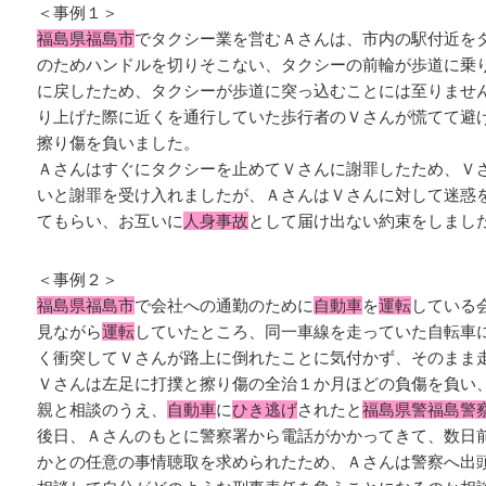
＜事例１＞
福島県福島市
でタクシー業を営むＡさんは、市内の駅付近を
のためハンドルを切りそこない、タクシーの前輪が歩道に乗
に戻したため、タクシーが歩道に突っ込むことには至りませ
り上げた際に近くを通行していた歩行者のＶさんが慌てて避
擦り傷を負いました。
Ａさんはすぐにタクシーを止めてＶさんに謝罪したため、Ｖ
いと謝罪を受け入れましたが、ＡさんはＶさんに対して迷惑
てもらい、お互いに
人身事故
として届け出ない約束をしまし
＜事例２＞
福島県福島市
で会社への通勤のために
自動車
を
運転
している
見ながら
運転
していたところ、同一車線を走っていた自転車
く衝突してＶさんが路上に倒れたことに気付かず、そのまま
Ｖさんは左足に打撲と擦り傷の全治１か月ほどの負傷を負い
親と相談のうえ、
自動車
に
ひき逃げ
されたと
福島県警福島警
後日、Ａさんのもとに警察署から電話がかかってきて、数日
かとの任意の事情聴取を求められたため、Ａさんは警察へ出