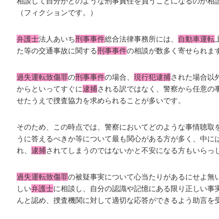
相談して自分がどのような刑事責任を負うことになるのか相
（フィクションです。）
弁護士
法人あいち
刑事事件
総合法律事務所には、
自動車運転
た等の交通事故に関する
刑事事件
の相談が数多く寄せられま
過失運転致傷罪
の
刑事事件
の場合、
現行犯逮捕
された場合以
からといってすぐに
逮捕
される訳ではなく、警察から任意の
せたうえで捜査協力を求められることが多いです。
そのため、この時点では、警察においてどのような事情聴取
うに答えるべきか等について最も関心がある方が多く、中に
れ、
逮捕
されてしまうのではないかと不安になる方もいらっ
過失運転致傷罪
の被疑事実について心当たりがあるにせよ無
しい
弁護士
に相談し、自分の認識や記憶にある限り正しい事
んと認め、捜査機関に対して適切な応答ができるよう助言を