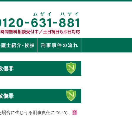
致傷罪
致傷罪
た場合に生じうる刑事責任について、
弁