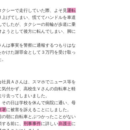
タクシーで走行していた際、よそ見
運転
り上げてしまい、慌ててハンドルを車道
んでしたが、タクシーの前輪が歩道に乗
けようとして後方に転んでしまい、脚に
さんは事実を警察に通報するつもりはな
をかけた謝罪金として３万円を受け取っ
た。
会社員Ａさんは、スマホでニュース等を
に気付かず、高校生Ｖさんの自転車と軽
走り去ってしまいました。
、その日は学校を休んで病院に通い、母
察署
に被害を訴えることにしました。
前の朝に自転車とぶつかったことがない
頭する前に、
刑事事件
に詳しい
弁護士
に