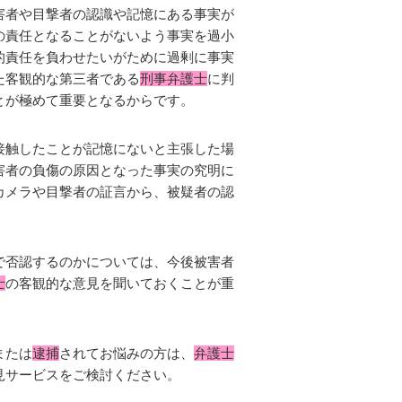
害者や目撃者の認識や記憶にある事実が
の責任となることがないよう事実を過小
的責任を負わせたいがために過剰に事実
た客観的な第三者である
刑事弁護士
に判
とが極めて重要となるからです。
接触したことが記憶にないと主張した場
害者の負傷の原因となった事実の究明に
カメラや目撃者の証言から、被疑者の認
で否認するのかについては、今後被害者
士
の客観的な意見を聞いておくことが重
または
逮捕
されてお悩みの方は、
弁護士
見サービスをご検討ください。