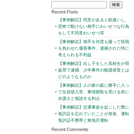
検索
Recent Posts
【事例解説】同意があると勘違いし、
恐怖で動けない相手にわいせつな行為
をして不同意わいせつ罪
【事例解説】相手を何度も蹴って怪我
を負わせた傷害事件、逮捕された時に
考えられる不利益
【事例解説】出し子をした高校生が窃
盗罪で逮捕、少年事件の観護措置とは
どのようなものか
【事例解説】人の家の庭に勝手に入っ
て住居侵入罪、事情聴取を受ける前に
弁護士と相談する利点
【事例解説】交通事故を起こした際に
免許証を忘れていたことが発覚、運転
免許証不携帯と無免許運転
Recent Comments