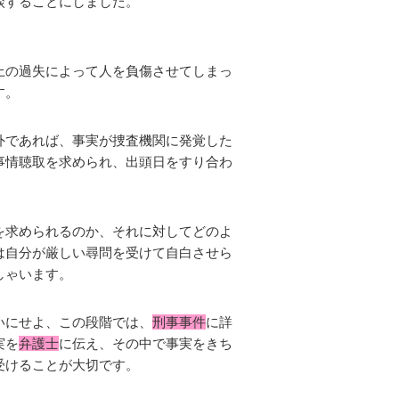
談することにしました。
上の過失によって人を負傷させてしまっ
す。
外であれば、事実が捜査機関に発覚した
事情聴取を求められ、出頭日をすり合わ
を求められるのか、それに対してどのよ
は自分が厳しい尋問を受けて自白させら
しゃいます。
いにせよ、この段階では、
刑事事件
に詳
実を
弁護士
に伝え、その中で事実をきち
受けることが大切です。