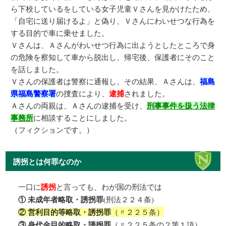
ら下校しているをしている女子児童Ｖさんを見かけたため、
「自宅に送り届けるよ」と偽り、Ｖさんにわいせつな行為を
する目的で車に乗せました。
Ｖさんは、Ａさんがわいせつ行為に出ようとしたところで身
の危険を察知して車から脱出し、帰宅後、保護者にそのこと
を話しました。
Ｖさんの保護者は警察に通報し、その結果、Ａさんは、
福島
県福島警察署
の捜査により、
逮捕
されました。
Ａさんの両親は、Ａさんの逮捕を受け、
刑事事件を扱う法律
事務所
に相談することにしました。
（フィクションです。）
誘拐とは何罪なのか
一口に
誘拐
と言っても、わが国の刑法では
(刑法２２４条)
① 未成年者略取・誘拐罪
（〃２２５条）
② 営利目的等略取・誘拐罪
（〃２２５条の２第１項）
③ 身代金目的略取・誘拐罪