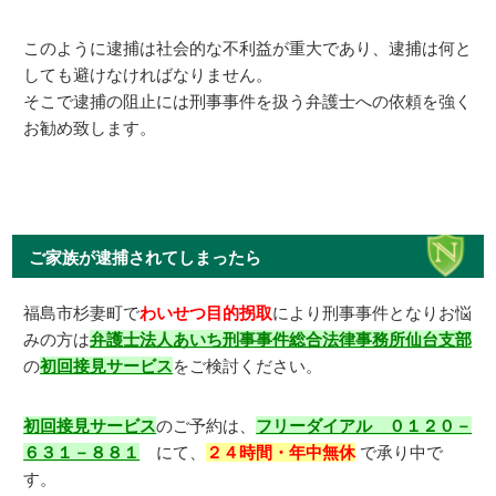
このように逮捕は社会的な不利益が重大であり、逮捕は何と
しても避けなければなりません。
そこで逮捕の阻止には刑事事件を扱う弁護士への依頼を強く
お勧め致します。
ご家族が逮捕されてしまったら
福島市杉妻町で
わいせつ目的拐取
により刑事事件となりお悩
みの方は
弁護士法人あいち刑事事件総合法律事務所仙台支部
の
初回接見サービス
をご検討ください。
初回接見サービス
のご予約は、
フリーダイアル ０１２０－
６３１－８８１
にて、
２４時間・年中無休
で承り中で
す。