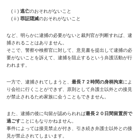
(ⅰ)
逃亡
のおそれがないこと
(ⅱ)
罪証隠滅
のおそれがないこと
など、明らかに逮捕の必要がないと裁判官が判断すれば、逮
捕されることはありません。
そこで、警察や検察官に対して、意見書を提出して逮捕の必
要がないことを訴えて、逮捕を阻止するという弁護活動が行
われます。
一方で、逮捕されてしまうと、
最長７２時間の身柄拘束
によ
り会社に行くことができず、原則として弁護士以外との接見
が禁止されるため家族に会うこともできません。
また、逮捕の後に勾留が認められれば
最長２０日間留置所で
過ごす
ことにもなりかねません。
事件によっては接見禁止が付き、引き続き弁護士以外との接
見が禁止されてしまいます。