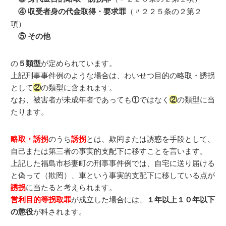
（〃２２５条の２第２
④ 収受者身の代金取得・要求罪
項）
⑤ その他
の
５類型
が定められています。
上記刑事事件例のような場合は、わいせつ目的の略取・誘拐
として
②
の類型に含まれます。
なお、被害者が未成年者であっても
①
ではなく
②
の類型に当
たります。
略取・誘拐
のうち
誘拐
とは、欺罔または誘惑を手段として、
自己または第三者の事実的支配下に移すことを言います。
上記した福島市杉妻町の刑事事件例では、自宅に送り届ける
と偽って（欺罔）、車という事実的支配下に移している点が
誘拐
に当たると考えられます。
営利目的等拐取罪
が成立した場合には、
１年以上１０年以下
の懲役
が科されます。