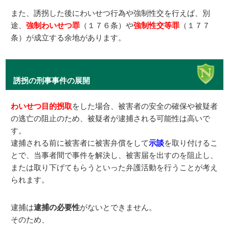
また、誘拐した後にわいせつ行為や強制性交を行えば、別
途、
強制わいせつ罪
（１７６条）や
強制性交等罪
（１７７
条）が成立する余地があります。
誘拐の刑事事件の展開
わいせつ目的拐取
をした場合、被害者の安全の確保や被疑者
の逃亡の阻止のため、被疑者が逮捕される可能性は高いで
す。
逮捕される前に被害者に被害弁償をして
示談
を取り付けるこ
とで、当事者間で事件を解決し、被害届を出すのを阻止し、
または取り下げてもらうといった弁護活動を行うことが考え
られます。
逮捕は
逮捕の必要性
がないとできません。
そのため、