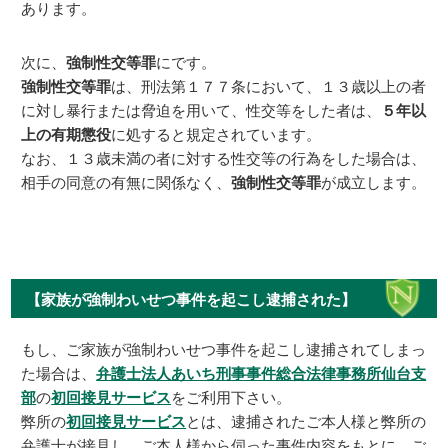
あります。
次に、
強制性交等罪
にです。
強制性交等罪
は、刑法第１７７条において、１３歳以上の者
に対し暴行または脅迫を用いて、性交等をした者は、
５年以
上の有期懲役
に処すると規定されています。
なお、１３歳未満の者に対する性交等の行為をした場合は、
相手の同意の有無に関係なく、
強制性交等罪
が成立します。
【家族が強制わいせつ事件を起こし逮捕された】
もし、ご家族が強制わいせつ事件を起こし逮捕されてしまっ
た場合は、
弁護士法人あいち刑事事件総合法律事務所仙台支
部
の
初回接見サービス
をご利用下さい。
弊所の
初回接見サービス
とは、逮捕されたご本人様と弊所の
弁護士が接見し、ご本人様から伺った事件内容をもとに、ご