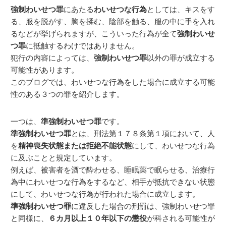
強制わいせつ罪
にあたる
わいせつな行為
としては、キスをす
る、服を脱がす、胸を揉む、陰部を触る、服の中に手を入れ
るなどが挙げられますが、こういった行為が全て
強制わいせ
つ罪
に抵触するわけではありません。
犯行の内容によっては、
強制わいせつ罪
以外の罪が成立する
可能性があります。
このブログでは、わいせつな行為をした場合に成立する可能
性のある３つの罪を紹介します。
一つは、
準強制わいせつ罪
です。
準強制わいせつ罪
とは、刑法第１７８条第１項において、人
を
精神喪失状態または拒絶不能状態
にして、わいせつな行為
に及ぶことと規定しています。
例えば、被害者を酒で酔わせる、睡眠薬で眠らせる、治療行
為中にわいせつな行為をするなど、相手が抵抗できない状態
にして、わいせつな行為が行われた場合に成立します。
準強制わいせつ罪
に違反した場合の刑罰は、強制わいせつ罪
と同様に、
６カ月以上１０年以下の懲役
が科される可能性が