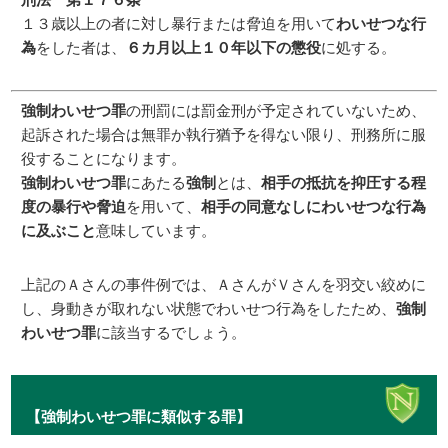
１３歳以上の者に対し暴行または脅迫を用いて
わいせつな行
為
をした者は、
６カ月以上１０年以下の懲役
に処する。
強制わいせつ罪
の刑罰には罰金刑が予定されていないため、
起訴された場合は無罪か執行猶予を得ない限り、刑務所に服
役することになります。
強制わいせつ罪
にあたる
強制
とは、
相手の抵抗を抑圧する程
度の暴行や脅迫
を用いて、
相手の同意なしにわいせつな行為
に及ぶこと
意味しています。
上記のＡさんの事件例では、ＡさんがＶさんを羽交い絞めに
し、身動きが取れない状態でわいせつ行為をしたため、
強制
わいせつ罪
に該当するでしょう。
【強制わいせつ罪に類似する罪】