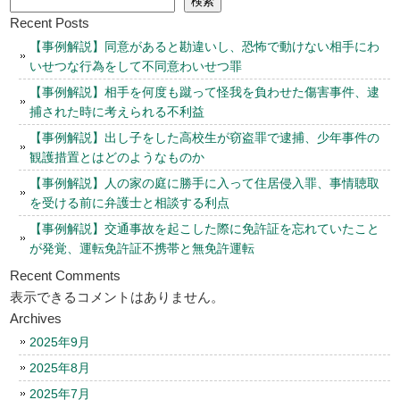
検索
Recent Posts
【事例解説】同意があると勘違いし、恐怖で動けない相手にわ
いせつな行為をして不同意わいせつ罪
【事例解説】相手を何度も蹴って怪我を負わせた傷害事件、逮
捕された時に考えられる不利益
【事例解説】出し子をした高校生が窃盗罪で逮捕、少年事件の
観護措置とはどのようなものか
【事例解説】人の家の庭に勝手に入って住居侵入罪、事情聴取
を受ける前に弁護士と相談する利点
【事例解説】交通事故を起こした際に免許証を忘れていたこと
が発覚、運転免許証不携帯と無免許運転
Recent Comments
表示できるコメントはありません。
Archives
2025年9月
2025年8月
2025年7月