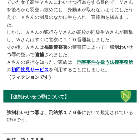
ていた女子高生Ｖさんにわいせつ行為をする目的で、Ｖさん
を後ろから羽交い絞めにし、身動きが取れないようにしたう
えで、Ｖさんの制服のなかに手を入れ、直接胸を揉みまし
た。
しかし、Ａさんの犯行をＶさんの高校の同級生Ｗさんが目撃
し、Ｗさんはすぐに警察に１１０番通報しました。
その後、Ａさんは
福島警察署
の警察官によって、
強制わいせ
つ罪
の疑いで
逮捕
されました。
Ａさんの逮捕を知ったご家族は、
刑事事件を扱う法律事務所
の
初回接見サービス
を利用することにしました。
（フィクションです）
【強制わいせつ罪について】
強制わいせつ罪
は、
刑法第１７６条
において規定されている
犯罪です。
刑法 第１７６条