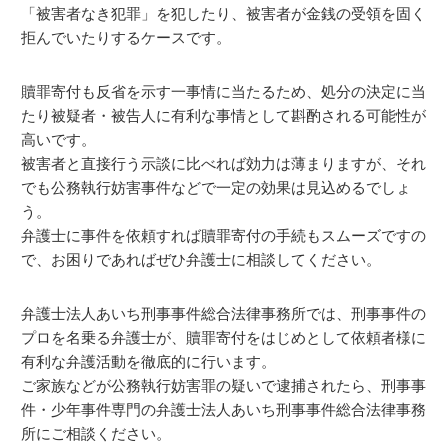
「被害者なき犯罪」を犯したり、被害者が金銭の受領を固く
拒んでいたりするケースです。
贖罪寄付も反省を示す一事情に当たるため、処分の決定に当
たり被疑者・被告人に有利な事情として斟酌される可能性が
高いです。
被害者と直接行う示談に比べれば効力は薄まりますが、それ
でも公務執行妨害事件などで一定の効果は見込めるでしょ
う。
弁護士に事件を依頼すれば贖罪寄付の手続もスムーズですの
で、お困りであればぜひ弁護士に相談してください。
弁護士法人あいち刑事事件総合法律事務所では、刑事事件の
プロを名乗る弁護士が、贖罪寄付をはじめとして依頼者様に
有利な弁護活動を徹底的に行います。
ご家族などが公務執行妨害罪の疑いで逮捕されたら、刑事事
件・少年事件専門の弁護士法人あいち刑事事件総合法律事務
所にご相談ください。