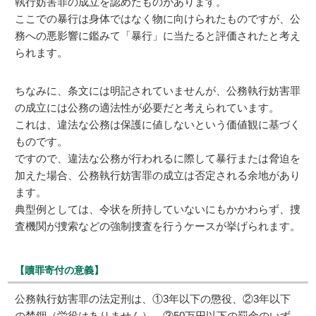
執行妨害罪の成立を認めたものがあります。
ここでの暴行は身体ではなく物に向けられたものですが、公
務への悪影響に鑑みて「暴行」に当たると評価されたと考え
られます。
ちなみに、条文には明記されていませんが、公務執行妨害罪
の成立には公務の適法性が必要だと考えられています。
これは、違法な公務は保護に値しないという価値観に基づく
ものです。
ですので、違法な公務が行われるに際して暴行または脅迫を
加えた場合、公務執行妨害罪の成立は否定される余地があり
ます。
典型例としては、令状を所持していないにもかかわらず、捜
査機関が捜索などの強制捜査を行うケースが挙げられます。
【贖罪寄付の意義】
公務執行妨害罪の法定刑は、①3年以下の懲役、②3年以下
の禁錮（労役はありません）、③50万円以下の罰金のいず