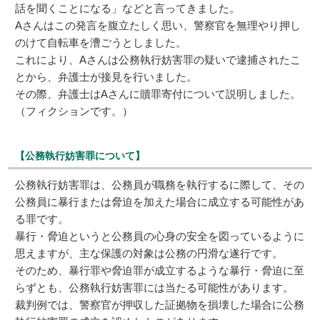
話を聞くことになる」などと言ってきました。
Aさんはこの発言を腹立たしく思い、警察官を無理やり押し
のけて自転車を漕ごうとしました。
これにより、Aさんは公務執行妨害罪の疑いで逮捕されたこ
とから、弁護士が接見を行いました。
その際、弁護士はAさんに贖罪寄付について説明しました。
（フィクションです。）
【公務執行妨害罪について】
公務執行妨害罪は、公務員が職務を執行するに際して、その
公務員に暴行または脅迫を加えた場合に成立する可能性があ
る罪です。
暴行・脅迫というと公務員の心身の安全を図っているように
思えますが、主な保護の対象は公務の円滑な遂行です。
そのため、暴行罪や脅迫罪が成立するような暴行・脅迫に至
らずとも、公務執行妨害罪には当たる可能性があります。
裁判例では、警察官が押収した証拠物を損壊した場合に公務