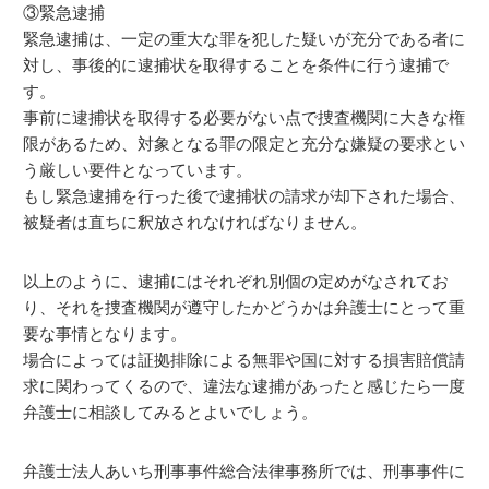
③緊急逮捕
緊急逮捕は、一定の重大な罪を犯した疑いが充分である者に
対し、事後的に逮捕状を取得することを条件に行う逮捕で
す。
事前に逮捕状を取得する必要がない点で捜査機関に大きな権
限があるため、対象となる罪の限定と充分な嫌疑の要求とい
う厳しい要件となっています。
もし緊急逮捕を行った後で逮捕状の請求が却下された場合、
被疑者は直ちに釈放されなければなりません。
以上のように、逮捕にはそれぞれ別個の定めがなされてお
り、それを捜査機関が遵守したかどうかは弁護士にとって重
要な事情となります。
場合によっては証拠排除による無罪や国に対する損害賠償請
求に関わってくるので、違法な逮捕があったと感じたら一度
弁護士に相談してみるとよいでしょう。
弁護士法人あいち刑事事件総合法律事務所では、刑事事件に