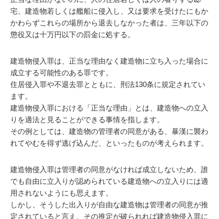
宅、建造物若しくは艦船に侵入し、又は要求を受けたにもか
かわらずこれらの場所から退去しなかった者は、三年以下の
懲役又は十万円以下の罰金に処する。
建造物侵入罪は、正当な理由なく建造物に立ち入った場合に
成立する可能性のある罪です。
住居侵入罪や不退去罪とともに、刑法130条に規定されてい
ます。
建造物侵入罪における「正当な理由」とは、建造物への立入
りを適法と見ることができる事情を指します。
その例としては、建造物の管理者の同意がある、暴漢に襲わ
れてやむを得ず逃げ込んだ、といったものが考えられます。
建造物侵入罪は管理者の同意がなければ成立しないため、誰
でも自由に立入りが認められている建造物への立入りには適
用されないようにも思えます。
しかし、そうした出入りが自由な建造物は管理者の同意が推
定されていると言え、その推定が破られれば建造物侵入罪に