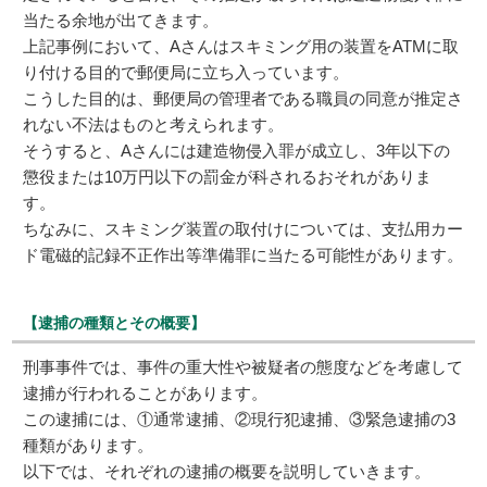
当たる余地が出てきます。
上記事例において、Aさんはスキミング用の装置をATMに取
り付ける目的で郵便局に立ち入っています。
こうした目的は、郵便局の管理者である職員の同意が推定さ
れない不法はものと考えられます。
そうすると、Aさんには建造物侵入罪が成立し、3年以下の
懲役または10万円以下の罰金が科されるおそれがありま
す。
ちなみに、スキミング装置の取付けについては、支払用カー
ド電磁的記録不正作出等準備罪に当たる可能性があります。
【逮捕の種類とその概要】
刑事事件では、事件の重大性や被疑者の態度などを考慮して
逮捕が行われることがあります。
この逮捕には、①通常逮捕、②現行犯逮捕、③緊急逮捕の3
種類があります。
以下では、それぞれの逮捕の概要を説明していきます。