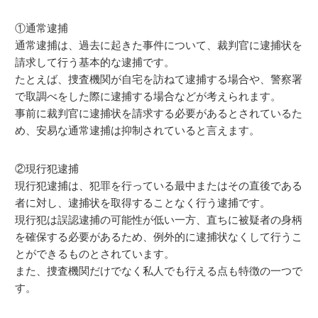
①通常逮捕
通常逮捕は、過去に起きた事件について、裁判官に逮捕状を
請求して行う基本的な逮捕です。
たとえば、捜査機関が自宅を訪ねて逮捕する場合や、警察署
で取調べをした際に逮捕する場合などが考えられます。
事前に裁判官に逮捕状を請求する必要があるとされているた
め、安易な通常逮捕は抑制されていると言えます。
②現行犯逮捕
現行犯逮捕は、犯罪を行っている最中またはその直後である
者に対し、逮捕状を取得することなく行う逮捕です。
現行犯は誤認逮捕の可能性が低い一方、直ちに被疑者の身柄
を確保する必要があるため、例外的に逮捕状なくして行うこ
とができるものとされています。
また、捜査機関だけでなく私人でも行える点も特徴の一つで
す。