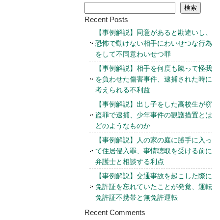
検索
Recent Posts
【事例解説】同意があると勘違いし、
恐怖で動けない相手にわいせつな行為
をして不同意わいせつ罪
【事例解説】相手を何度も蹴って怪我
を負わせた傷害事件、逮捕された時に
考えられる不利益
【事例解説】出し子をした高校生が窃
盗罪で逮捕、少年事件の観護措置とは
どのようなものか
【事例解説】人の家の庭に勝手に入っ
て住居侵入罪、事情聴取を受ける前に
弁護士と相談する利点
【事例解説】交通事故を起こした際に
免許証を忘れていたことが発覚、運転
免許証不携帯と無免許運転
Recent Comments