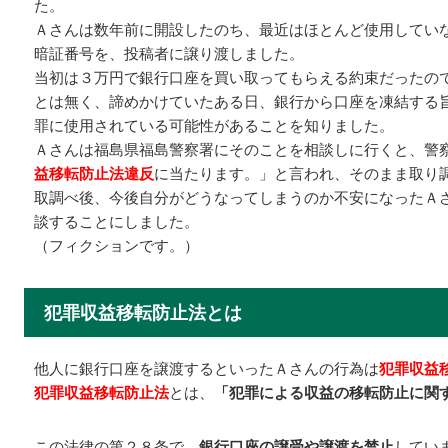
た。
Ａさんは数年前に開設したのち、最近はほとんど使用してい
暗証番号を、投稿者に譲り渡しました。
当初は３万円で銀行口座を買い取ってもらえる約束だったの
とは無く、諦めかけていたある日、銀行から口座を凍結する
罪に使用されている可能性があることを知りました。
Ａさんは福島県福島警察署にそのことを相談しに行くと、警
益移転防止法違反
に当たります。」と言われ、そのまま取り
取調べ後、今後自分がどうなってしまうのか不安になったＡ
談することにしました。
（フィクションです。）
犯罪収益移転防止法とは
他人に銀行口座を譲渡するといったＡさんの行為は
犯罪収益
犯罪収益移転防止法
とは、
「
犯罪による収益の移転防止に関
この法律の第２８条で、
銀行口座の譲受や譲渡を禁止
してい