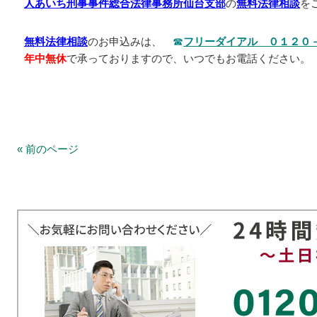
人あいち刑事事件総合法律事務所仙台支部
の
無料法律相談
を
無料法律相談
のお申込みは、
☎
フリーダイアル ０１２０
年中無休
で承っておりますので、いつでもお電話ください。
« 前のページ