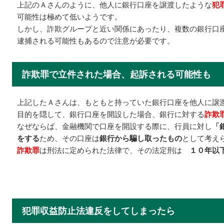
上記のＡさんのように、他人に銀行口座を譲渡したような
犯
可能性は極めて低いようです。
しかし、詐欺グループと近い関係にあったり、複数の銀行口
逮捕される可能性もあるので注意が必要です。
詐欺罪で立件された場合、起訴される可能性も
上記したＡさんは、もともと持っていた銀行口座を他人に譲
目的を隠して、銀行口座を開設した場合、銀行に対する
詐欺
なぜならば、金融機関で口座を開設する際に、行員に対し
「
をする
ため、その口座は
銀行から騙し取ったもの
として考え
詐欺罪
は刑法に定められた法律で、その法定刑は
１０年以
犯罪収益防止法違反をしてしまったら