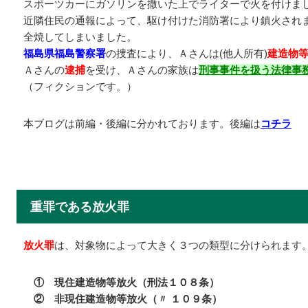
スポーツカーにガソリンを撒いた上でライターで火を付けま
近隣住民の通報によって、駆け付けた消防署により鎮火され
全焼してしまいました。
福島県福島警察署
の捜査により、Ａさんは(他人所有)
建造物
Ａさんの
逮捕
を受け、Ａさんの家族は
刑事事件を扱う法律事
（フィクションです。）
本ブログは前編・後編に分かれております。後編は
コチラ
重罪である放火罪
放火罪
は、対象物によって大きく３つの類型に分けられます
① 現住建造物等放火（刑法１０８条）
② 非現住建造物等放火（〃 １０９条）