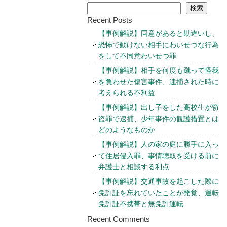
検索
Recent Posts
【事例解説】同意があると勘違いし、
恐怖で動けない相手にわいせつな行為
をして不同意わいせつ罪
【事例解説】相手を何度も蹴って怪我
を負わせた傷害事件、逮捕された時に
考えられる不利益
【事例解説】出し子をした高校生が窃
盗罪で逮捕、少年事件の観護措置とは
どのようなものか
【事例解説】人の家の庭に勝手に入っ
て住居侵入罪、事情聴取を受ける前に
弁護士と相談する利点
【事例解説】交通事故を起こした際に
免許証を忘れていたことが発覚、運転
免許証不携帯と無免許運転
Recent Comments