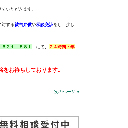
せていただきます。
に対する
被害弁償
や
示談交渉
をし、少し
。
－６３１－８８１
にて、
２４時間・年
絡をお待ちしております。
次のページ »