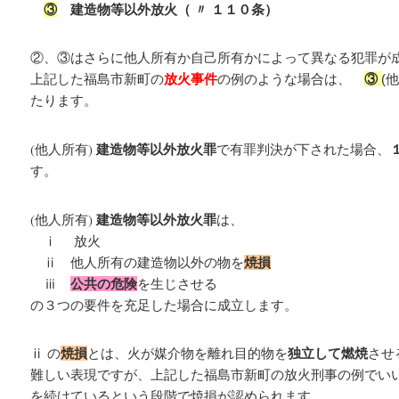
③
建造物等以外放火（ 〃 １１０条）
②、③はさらに他人所有か自己所有かによって異なる犯罪が
上記した福島市新町の
放火事件
の例のような場合は、
③
(
たります。
(他人所有)
建造物等以外放火罪
で有罪判決が下された場合、
す。
(他人所有)
建造物等以外放火罪
は、
ⅰ 放火
ⅱ 他人所有の建造物以外の物を
焼損
ⅲ
公共の危険
を生じさせる
の３つの要件を充足した場合に成立します。
ⅱ の
焼損
とは、火が媒介物を離れ目的物を
独立して燃焼
させ
難しい表現ですが、上記した福島市新町の放火刑事の例でい
を続けているという段階で焼損が認められます。