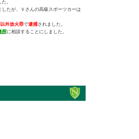
した。
ましたが、Ｖさんの高級スポーツカーは
等以外放火罪
で
逮捕
されました。
務所
に相談することにしました。
。