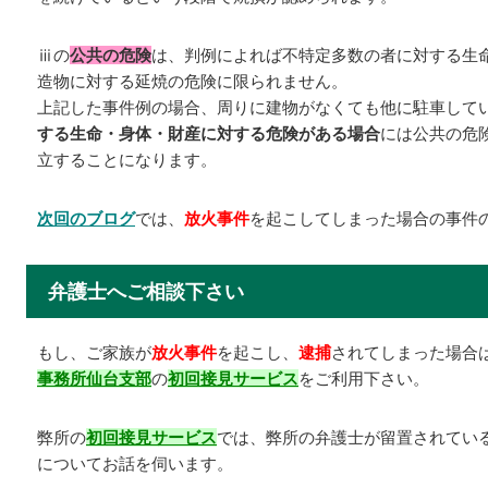
ⅲの
公共の危険
は、判例によれば不特定多数の者に対する生
造物に対する延焼の危険に限られません。
上記した事件例の場合、周りに建物がなくても他に駐車して
する生命・身体・財産に対する危険がある場
合
には公共の危
立することになります。
次回のブログ
では、
放火事件
を起こしてしまった場合の事件
弁護士へご相談下さい
もし、ご家族が
放火事件
を起こし、
逮捕
されてしまった場合
事務所仙台支部
の
初回接見サービス
をご利用下さい。
弊所の
初回接見サービス
では、弊所の弁護士が留置されてい
についてお話を伺います。