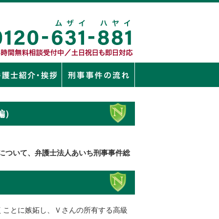
編）
について、弁護士法人あいち刑事事件総
くことに嫉妬し、Ｖさんの所有する高級