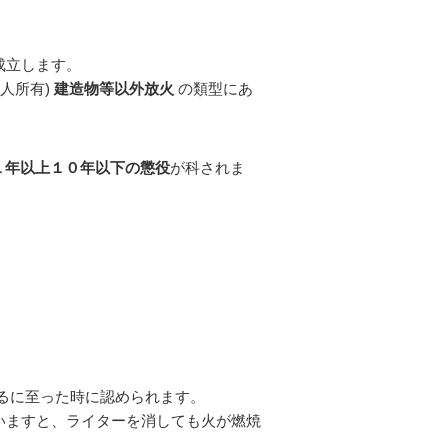
成立します。
他人所有)
建造物等以外放火
の類型にあ
１年以上１０年以下の懲役
が科されま
るに至った時に認められます。
いますと、ライターを消しても火が燃焼