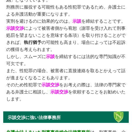
刑務所に服役する可能性もある性犯罪であるため、弁護士に
よる弁護活動が重要になります。
実刑を避けるのに効果的なのは、
示談
を締結することです。
示談交渉
によって被害者側から宥恕（謝罪を受け入れて刑事
処罰を望まないことを意味する条項）を取り付けることがで
きれば、
執行猶予
の可能性も高まり、場合によっては不起訴
の獲得も考えられます。
しかし、スムーズに
示談
を締結するには法的な専門知識が不
可欠です。
また、性犯罪の場合、被害者に直接連絡を取るとかえって話
が進まなくなることもあります。
そのため性犯罪で
示談交渉
をお考えの際は、法律の専門家で
ある弁護士に相談し、
示談交渉
を依頼することをお勧めいた
します。
示談交渉に強い法律事務所