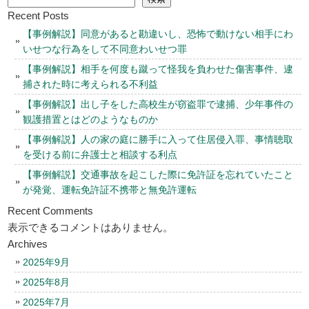
Recent Posts
【事例解説】同意があると勘違いし、恐怖で動けない相手にわ
いせつな行為をして不同意わいせつ罪
【事例解説】相手を何度も蹴って怪我を負わせた傷害事件、逮
捕された時に考えられる不利益
【事例解説】出し子をした高校生が窃盗罪で逮捕、少年事件の
観護措置とはどのようなものか
【事例解説】人の家の庭に勝手に入って住居侵入罪、事情聴取
を受ける前に弁護士と相談する利点
【事例解説】交通事故を起こした際に免許証を忘れていたこと
が発覚、運転免許証不携帯と無免許運転
Recent Comments
表示できるコメントはありません。
Archives
2025年9月
2025年8月
2025年7月