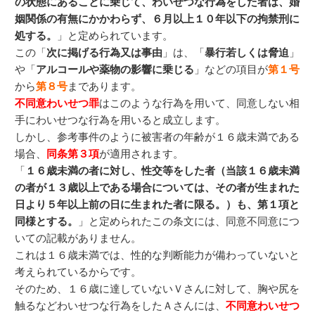
の状態にあることに乗じて、わいせつな行為をした者は、婚
姻関係の有無にかかわらず、６月以上１０年以下の拘禁刑に
処する。
」と定められています。
この「
次に掲げる行為又は事由
」は、「
暴行若しくは脅迫
」
や「
アルコールや薬物の影響に乗じる
」などの項目が
第１号
から
第８号
まであります。
不同意わいせつ罪
はこのような行為を用いて、同意しない相
手にわいせつな行為を用いると成立します。
しかし、参考事件のように被害者の年齢が１６歳未満である
場合、
同条第３項
が適用されます。
「
１６歳未満の者に対し、性交等をした者（当該１６歳未満
の者が１３歳以上である場合については、その者が生まれた
日より５年以上前の日に生まれた者に限る。）も、第１項と
同様とする。
」と定められたこの条文には、同意不同意につ
いての記載がありません。
これは１６歳未満では、性的な判断能力が備わっていないと
考えられているからです。
そのため、１６歳に達していないＶさんに対して、胸や尻を
触るなどわいせつな行為をしたＡさんには、
不同意わいせつ