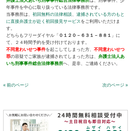
弁護士法人あいち刑事事件総合法律事務所
は、刑事事件、少
年事件を中心に取り扱っている法律事務所です。
当事務所は、
初回無料の法律相談
、
逮捕されている方のもと
に直接弁護士が赴く初回接見サービス
をご利用いただけま
す。
どちらもフリーダイヤル「
０１２０－６３１－８８１
」に
て、２４時間予約を受け付けております。
不同意わいせつ事件
を起こしてしまった方、
不同意わいせつ
罪
の容疑でご家族が逮捕されてしまった方は、
弁護士法人あ
いち刑事事件総合法律事務所
へ、是非、ご連絡ください。
« 前のページ
次のページ »