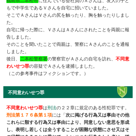
福島県二本松市
に住んでいる会社員のＡさんは、友人の子ど
もで中学生であるＶさんを自宅に招いていました。
そこでＡさんはＶさんの尻を触ったり、胸を触ったりしまし
た。
自宅に帰った際に、ＶさんはＡさんにされたことを両親に報
告しました。
そのことを聞いたことで両親は、警察にＡさんのことを通報
しました。
後日、
二本松警察署
の警察官がＡさんの自宅を訪れ、
不同意
わいせつ罪
の容疑でＡさんを逮捕しました。
（この参考事件はフィクションです。）
不同意わいせつ罪
不同意わいせつ罪
は
刑法
の２２章に規定のある性犯罪です。
刑法第１７６条第１項
には「
次に掲げる行為又は事由その他
これらに類する行為又は事由により、同意しない意思を形成
し、表明し若しくは全うすることが困難な状態にさせ又はそ