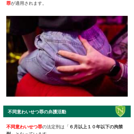
罪
が適用されます。
不同意わいせつ罪の弁護活動
不同意わいせつ罪
の法定刑は「
６月以上１０年以下の拘禁
刑
」となっています。