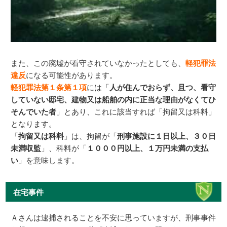
また、この廃墟が看守されていなかったとしても、
軽犯罪法
違反
になる可能性があります。
軽犯罪法第１条第１項
には「
人が住んでおらず、且つ、看守
していない邸宅、建物又は船舶の内に正当な理由がなくてひ
そんでいた者
」とあり、これに該当すれば「拘留又は科料」
となります。
「
拘留又は科料
」は、拘留が「
刑事施設に１日以上、３０日
未満収監
」、科料が「
１０００円以上、１万円未満の支払
い
」を意味します。
在宅事件
Ａさんは逮捕されることを不安に思っていますが、刑事事件