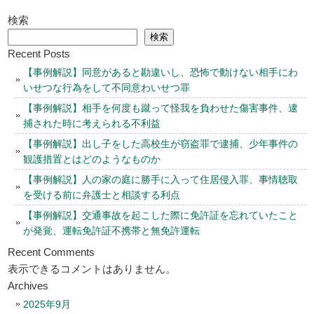
検索
検索
Recent Posts
【事例解説】同意があると勘違いし、恐怖で動けない相手にわ
いせつな行為をして不同意わいせつ罪
【事例解説】相手を何度も蹴って怪我を負わせた傷害事件、逮
捕された時に考えられる不利益
【事例解説】出し子をした高校生が窃盗罪で逮捕、少年事件の
観護措置とはどのようなものか
【事例解説】人の家の庭に勝手に入って住居侵入罪、事情聴取
を受ける前に弁護士と相談する利点
【事例解説】交通事故を起こした際に免許証を忘れていたこと
が発覚、運転免許証不携帯と無免許運転
Recent Comments
表示できるコメントはありません。
Archives
2025年9月