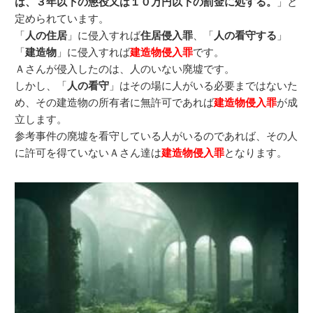
は、３年以下の懲役又は１０万円以下の罰金に処する。
」と
定められています。
「
人の住居
」に侵入すれば
住居侵入罪
、「
人の看守する
」
「
建造物
」に侵入すれば
建造物侵入罪
です。
Ａさんが侵入したのは、人のいない廃墟です。
しかし、「
人の看守
」はその場に人がいる必要まではないた
め、その建造物の所有者に無許可であれば
建造物侵入罪
が成
立します。
参考事件の廃墟を看守している人がいるのであれば、その人
に許可を得ていないＡさん達は
建造物侵入罪
となります。