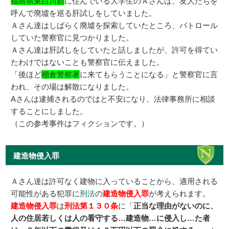
福島県東白川郡
に住んでいる大学生のＡさんは、友人たちを
呼んで廃墟を巡る肝試しをしていました。
Ａさん達はしばらく廃墟を探索していたところ、パトロール
していた警察官に見つかりました。
Ａさん達は肝試しをしていたと話しましたが、許可を得てい
たわけではないことも警察官に伝えました。
「後ほど
棚倉警察署
に来てもらうことになる」と警察官に言
われ、その場は解散になりました。
Aさんは逮捕されるのではと不安になり、法律事務所に相談
することにしました。
（この参考事件はフィクションです。）
建造物侵入罪
Ａさん達は許可なく建物に入っていることから、適用される
可能性がある犯罪に
刑法
の
建造物侵入罪
が考えられます。
建造物侵入罪
は
刑法第１３０条
に「
正当な理由がないのに、
人の住居若しくは人の看守する…建造物…に侵入し…た者