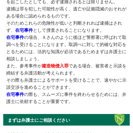
を起こしたとしても、必ず逮捕されるとは限りません。
逮捕は罪を犯した可能性が高く、逃亡や証拠隠滅のおそれが
ある場合に認められるものです。
そのためこれらの危険性が低いと判断されれば逮捕はされ
ず、
在宅事件
として捜査されることになります。
在宅事件
の場合、Ａさんのように後ほど警察署に呼ばれて取
調べを受けることになります。取調べに対して的確な対応を
とるためには、法的な知識が必須であるためまずは弁護士に
相談しましょう。
また、参考事件が
建造物侵入罪
である場合、被害者と示談を
締結する弁護活動が考えられます。
その際も弁護士によるサポートを受けることで、速やかに示
談交渉を進めることができます。
在宅事件
の際も、スムーズに事件を終わらせるためには、弁
護士に依頼することが重要です。
まずは弁護士にご相談ください