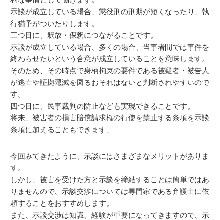
示談が成立している場合、懲役刑の刑期が短くなったり、執
行猶予がついたりします。
三つ目に、釈放・保釈につながることです。
示談が成立している場合、多くの場合、当事者間では事件を
終わらせたいという合意が成立していることを意味します。
そのため、その時点で身柄拘束の要件である被疑者・被告人
が逃亡や証拠隠滅を図るおそれはないと判断されやすいので
す。
四つ目に、民事裁判の防止なども実現できることです。
将来、被害者の損害賠償請求権の行使を禁止する条項を示談
条項に加えることもできます、
今回みてきたように、示談にはさまざまなメリットがありま
す。
しかし、被害を受けた方と示談を締結することは簡単ではあ
りませんので、示談交渉については専門家である弁護士に依
頼することをおすすめします。
また、示談交渉は知識、経験が重要になってきますので、示