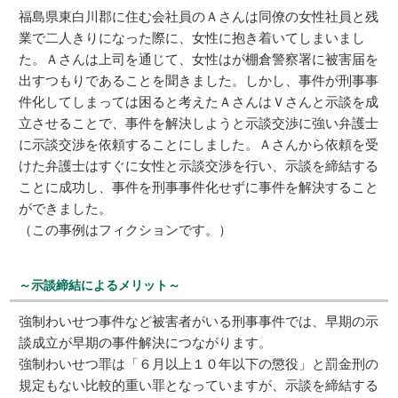
福島県東白川郡に住む会社員のＡさんは同僚の女性社員と残
業で二人きりになった際に、女性に抱き着いてしまいまし
た。Ａさんは上司を通じて、女性はが棚倉警察署に被害届を
出すつもりであることを聞きました。しかし、事件が刑事事
件化してしまっては困ると考えたＡさんはＶさんと示談を成
立させることで、事件を解決しようと示談交渉に強い弁護士
に示談交渉を依頼することにしました。Ａさんから依頼を受
けた弁護士はすぐに女性と示談交渉を行い、示談を締結する
ことに成功し、事件を刑事事件化せずに事件を解決すること
ができました。
（この事例はフィクションです。）
～示談締結によるメリット～
強制わいせつ事件など被害者がいる刑事事件では、早期の示
談成立が早期の事件解決につながります。
強制わいせつ罪は「６月以上１０年以下の懲役」と罰金刑の
規定もない比較的重い罪となっていますが、示談を締結する