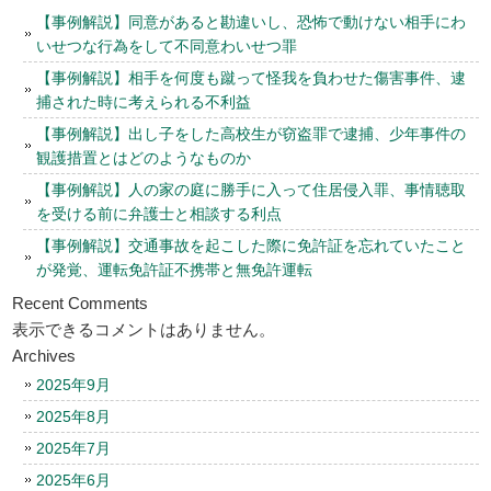
【事例解説】同意があると勘違いし、恐怖で動けない相手にわ
いせつな行為をして不同意わいせつ罪
【事例解説】相手を何度も蹴って怪我を負わせた傷害事件、逮
捕された時に考えられる不利益
【事例解説】出し子をした高校生が窃盗罪で逮捕、少年事件の
観護措置とはどのようなものか
【事例解説】人の家の庭に勝手に入って住居侵入罪、事情聴取
を受ける前に弁護士と相談する利点
【事例解説】交通事故を起こした際に免許証を忘れていたこと
が発覚、運転免許証不携帯と無免許運転
Recent Comments
表示できるコメントはありません。
Archives
2025年9月
2025年8月
2025年7月
2025年6月