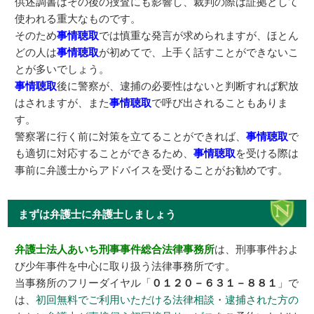
供述調書はその後の捜査にも影響し、裁判の際は証拠として
使われる重大なものです。
そのため
事情聴取
では慎重な発言が求められますが、ほとん
どの人は
事情聴取
が初めてで、上手く話すことができないこ
とが多いでしょう。
事情聴取
後に警察が、逮捕の必要性はないと判断すれば釈放
はされますが、また
事情聴取
で呼び出されることもありま
す。
警察署に行く前に対策を立てることができれば、
事情聴取
で
も適切に対応することができるため、
事情聴取
を受ける際は
事前に弁護士からアドバイスを受けることがお勧めです。
まずは弁護士に弁護士しましょう
弁護士法人あいち刑事事件総合法律事務所
は、刑事事件およ
び少年事件を中心に取り扱う法律事務所です。
当事務所のフリーダイヤル「
０１２０－６３１－８８１
」で
は、
初回無料でご利用いただける法律相談
・
逮捕された方の