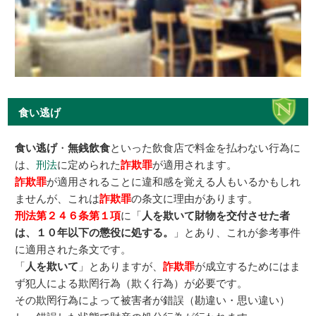
食い逃げ
食い逃げ
・
無銭飲食
といった飲食店で料金を払わない行為に
は、
刑法
に定められた
詐欺罪
が適用されます。
詐欺罪
が適用されることに違和感を覚える人もいるかもしれ
ませんが、これは
詐欺罪
の条文に理由があります。
刑法第２４６条第１項
に「
人を欺いて財物を交付させた者
は、１０年以下の懲役に処する。
」とあり、これが参考事件
に適用された条文です。
「
人を欺いて
」とありますが、
詐欺罪
が成立するためにはま
ず犯人による欺罔行為（欺く行為）が必要です。
その欺罔行為によって被害者が錯誤（勘違い・思い違い）