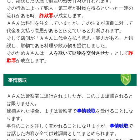
し、錯誤した状態で財産の処分行為が行われます。
その行為によって犯人・第三者が財物を得るといった一連の
流れがある時、
詐欺罪
が成立します。
Ａさんは料理を注文していますが、この注文が店側に対して
代金を支払う意思があると伝えていると判断されます。
そして店側が「Ａさんに代金を払う意思・能力がある」と錯
誤し、財物である料理や飲み物を提供しました。
そのためＡさんは「
人を欺いて財物を交付させた
」として
詐
欺罪
が成立します。
事情聴取
Ａさんは警察署に連行されましたが、このまま逮捕されると
は限りません。
逮捕された場合、まずは警察署で
事情聴取
を受けることにな
ります。
事件のことを詳しく聞かれることになりますが、
事情聴取
で
は話した内容が全て供述調書としてまとめられます。