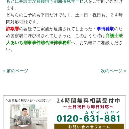
もとに弁護士が直接伺う初回接見サービス
をご予約いただけ
ます。
どちらのご予約も平日だけでなく、土・日・祝日も、２４時
間対応可能です。
詐欺罪
の容疑でご家族が逮捕されてしまった・
事情聴取
のた
め警察署に呼び出されてしまった、このような時は
弁護士法
人あいち刑事事件総合法律事務所
へ、お気軽にご相談くださ
い。
« 前のページ
次のページ »