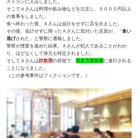
ストランに入店しました。
そこでＡさんは料理や飲み物などを注文し、５０００円以上
の食事をしました。
食べ終わった後、Ａさんは会計をせずに店を出ました。
その後、会計せずに帰ったＡさんに気付いた店員が、「
食い
逃げ
された」と警察に通報しました。
警察が捜査を進めた結果、Ａさんが犯人であることがわか
り、ほどなくして身元も特定されました。
そしてＡさんは
詐欺罪
の容疑で、
喜多方警察署
に連行される
ことになりました。
（この参考事件はフィクションです。）