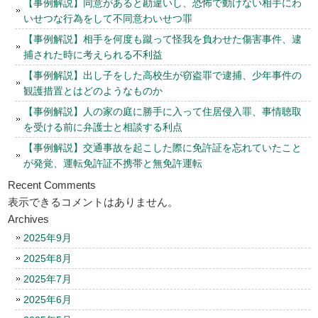
【事例解説】同意があると勘違いし、恐怖で動けない相手にわ
いせつな行為をして不同意わいせつ罪
【事例解説】相手を何度も蹴って怪我を負わせた傷害事件、逮
捕された時に考えられる不利益
【事例解説】出し子をした高校生が窃盗罪で逮捕、少年事件の
観護措置とはどのようなものか
【事例解説】人の家の庭に勝手に入って住居侵入罪、事情聴取
を受ける前に弁護士と相談する利点
【事例解説】交通事故を起こした際に免許証を忘れていたこと
が発覚、運転免許証不携帯と無免許運転
Recent Comments
表示できるコメントはありません。
Archives
2025年9月
2025年8月
2025年7月
2025年6月