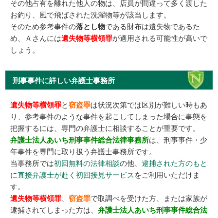
その他占有を離れた他人の物は、店員が間違って多く渡した
お釣り、風で飛ばされた洗濯物等が該当します。
そのため参考事件の
落とし物
である財布は遺失物であるた
め、Ａさんには
遺失物等横領罪
が適用される可能性が高いで
しょう。
刑事事件に詳しい弁護士事務所
遺失物等横領罪
と
窃盗罪
は状況次第では区別が難しい時もあ
り、参考事件のような事件を起こしてしまった場合に事態を
把握するには、専門の弁護士に相談することが重要です。
弁護士法人あいち刑事事件総合法律事務所
は、刑事事件・少
年事件を専門に取り扱う弁護士事務所です。
当事務所では
初回無料の法律相談
の他、
逮捕された方のもと
に直接弁護士が赴く初回接見サービス
をご利用いただけま
す。
遺失物等横領罪
、
窃盗罪
で取調べを受けた方、または家族が
逮捕されてしまった方は、
弁護士法人あいち刑事事件総合法