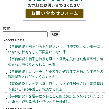
検索
検索
Recent Posts
【事例解説】同意があると勘違いし、恐怖で動けない相手にわ
いせつな行為をして不同意わいせつ罪
【事例解説】相手を何度も蹴って怪我を負わせた傷害事件、逮
捕された時に考えられる不利益
【事例解説】出し子をした高校生が窃盗罪で逮捕、少年事件の
観護措置とはどのようなものか
【事例解説】人の家の庭に勝手に入って住居侵入罪、事情聴取
を受ける前に弁護士と相談する利点
【事例解説】交通事故を起こした際に免許証を忘れていたこと
が発覚、運転免許証不携帯と無免許運転
Recent Comments