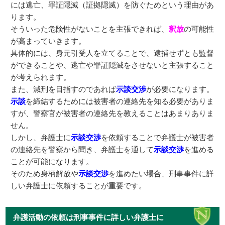
には逃亡、罪証隠滅（証拠隠滅）を防ぐためという理由があ
ります。
そういった危険性がないことを主張できれば、
釈放
の可能性
が高まっていきます。
具体的には、身元引受人を立てることで、逮捕せずとも監督
ができることや、逃亡や罪証隠滅をさせないと主張すること
が考えられます。
また、減刑を目指すのであれば
示談交渉
が必要になります。
示談
を締結するためには被害者の連絡先を知る必要がありま
すが、警察官が被害者の連絡先を教えることはあまりありま
せん。
しかし、弁護士に
示談交渉
を依頼することで弁護士が被害者
の連絡先を警察から聞き、弁護士を通して
示談交渉
を進める
ことが可能になります。
そのため身柄解放や
示談交渉
を進めたい場合、刑事事件に詳
しい弁護士に依頼することが重要です。
弁護活動の依頼は刑事事件に詳しい弁護士に