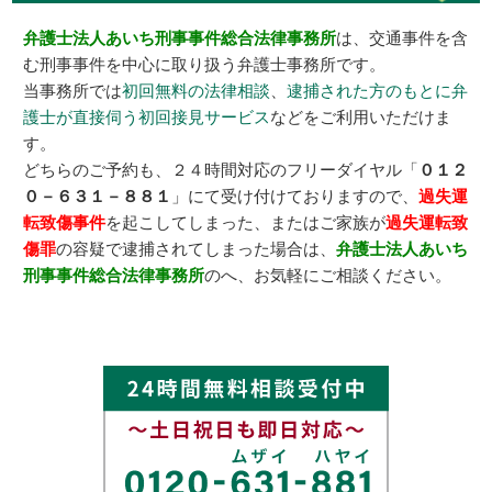
弁護士法人あいち刑事事件総合法律事務所
は、交通事件を含
む刑事事件を中心に取り扱う弁護士事務所です。
当事務所では
初回無料の法律相談
、
逮捕された方のもとに弁
護士が直接伺う初回接見サービス
などをご利用いただけま
す。
どちらのご予約も、２４時間対応のフリーダイヤル「
０１２
０－６３１－８８１
」にて受け付けておりますので、
過失運
転致傷事件
を起こしてしまった、またはご家族が
過失運転致
傷罪
の容疑で逮捕されてしまった場合は、
弁護士法人あいち
刑事事件総合法律事務所
のへ、お気軽にご相談ください。