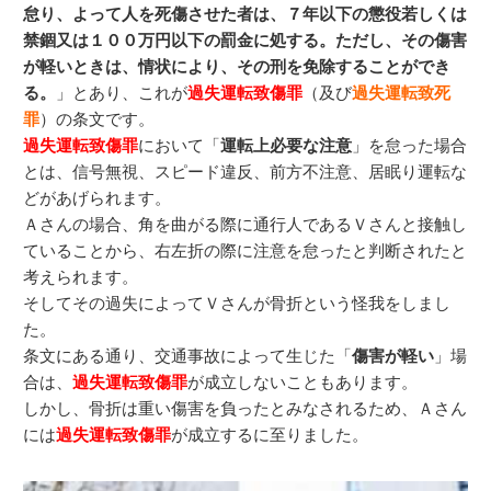
怠り、よって人を死傷させた者は、７年以下の懲役若しくは
禁錮又は１００万円以下の罰金に処する。ただし、その傷害
が軽いときは、情状により、その刑を免除することができ
る。
」とあり、これが
過失運転致傷罪
（及び
過失運転致死
罪
）の条文です。
過失運転致傷罪
において「
運転上必要な注意
」を怠った場合
とは、信号無視、スピード違反、前方不注意、居眠り運転な
どがあげられます。
Ａさんの場合、角を曲がる際に通行人であるＶさんと接触し
ていることから、右左折の際に注意を怠ったと判断されたと
考えられます。
そしてその過失によってＶさんが骨折という怪我をしまし
た。
条文にある通り、交通事故によって生じた「
傷害が軽い
」場
合は、
過失運転致傷罪
が成立しないこともあります。
しかし、骨折は重い傷害を負ったとみなされるため、Ａさん
には
過失運転致傷罪
が成立するに至りました。