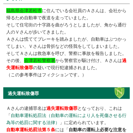
福島県会津若松市
に住んでいる会社員のＡさんは、会社から
帰るため自動車で夜道を走っていました。
そして住宅街の十字路を曲がろうとしましたが、角から通行
人のＶさんが歩いてきました。
Ａさんは慌ててブレーキを踏みましたが、自動車はぶつかっ
てしまい、Ｖさんは骨折などの怪我をしてしまいました。
そしてＡさんは救急車を呼び、警察に事故を報告しました。
その後、
会津若松警察署
から警察官が駆け付け、Ａさんは
過
失運転致傷罪
の疑いで現行犯逮捕されました。
（この参考事件はフィクションです。）
過失運転致傷罪
Ａさんの逮捕罪名は
過失運転致傷罪
となっており、これは
「
自動車運転処罰法（自動車の運転により人を死傷させる行
為等の処罰に関する法律）
」に定められています。
自動車運転処罰法第５条
には「
自動車の運転上必要な注意を