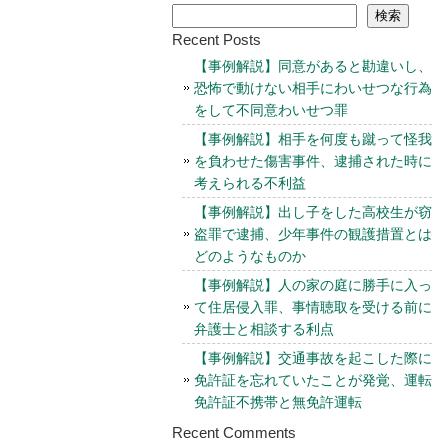
検索
Recent Posts
【事例解説】同意があると勘違いし、
恐怖で動けない相手にわいせつな行為
をして不同意わいせつ罪
【事例解説】相手を何度も蹴って怪我
を負わせた傷害事件、逮捕された時に
考えられる不利益
【事例解説】出し子をした高校生が窃
盗罪で逮捕、少年事件の観護措置とは
どのようなものか
【事例解説】人の家の庭に勝手に入っ
て住居侵入罪、事情聴取を受ける前に
弁護士と相談する利点
【事例解説】交通事故を起こした際に
免許証を忘れていたことが発覚、運転
免許証不携帯と無免許運転
Recent Comments