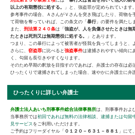
以上の有期懲役に処する。
」と、強盗罪が定められています
参考事件の場合、ＡさんがＶさんを突き飛ばしたり、荷物を
て荷物を奪っていれば、この条文の「
暴行
」の要件を満たし
また、
刑法第２４０条
は「
強盗が、人を負傷させたときは無
たときは死刑又は無期懲役に処する。
」とあります。
つまり、この暴行によって被害者が怪我を負ってしまうと、
さらに、
窃盗罪
に比べると
強盗事件
は逮捕されやすい傾向に
く、勾留も長引きやすくなります。
そのため早期の釈放を目指すのであれば、弁護士の存在は必
ひったくりで逮捕されてしまった場合、速やかに弁護士に弁
ひったくりに詳しい弁護士
弁護士法人あいち刑事事件総合法律事務所
は、刑事事件およ
当事務所では
初回であれば無料の法律相談
、
逮捕または勾留
見サービス
をご利用いただけます。
ご予約はフリーダイヤル「
０１２０－６３１－８８１
」にて