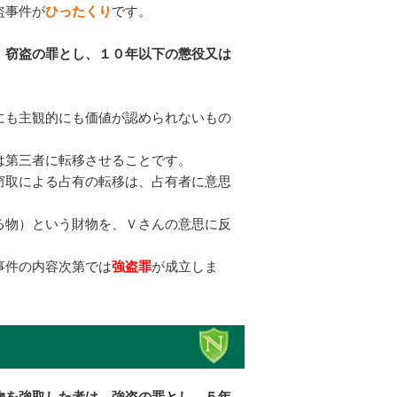
盗事件が
ひったくり
です。
。
、窃盗の罪とし、１０年以下の懲役又は
。
にも主観的にも価値が認められないもの
は第三者に転移させることです。
窃取による占有の転移は、占有者に意思
る物）という財物を、Ｖさんの意思に反
事件の内容次第では
強盗罪
が成立しま
物を強取した者は、強盗の罪とし、５年