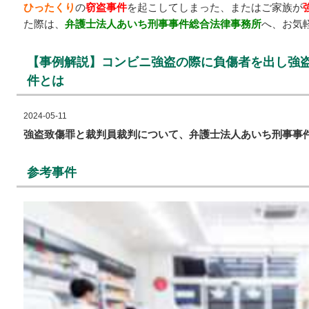
ひったくり
の
窃盗事件
を起こしてしまった、またはご家族が
た際は、
弁護士法人あいち刑事事件総合法律事務所
へ、お気
【事例解説】コンビニ強盗の際に負傷者を出し強
件とは
2024-05-11
強盗致傷罪と裁判員裁判について、弁護士法人あいち刑事事
参考事件