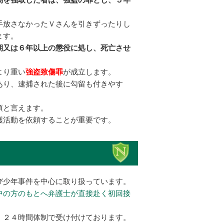
。
手放さなかったＶさんを引きずったりし
ます。
期又は６年以上の懲役に処し、死亡させ
より重い
強盗致傷罪
が成立します。
あり、逮捕された後に勾留も付きやす
須と言えます。
護活動を依頼することが重要です。
び少年事件を中心に取り扱っています。
中の方のもとへ弁護士が直接赴く初回接
、２４時間体制で受け付けております。