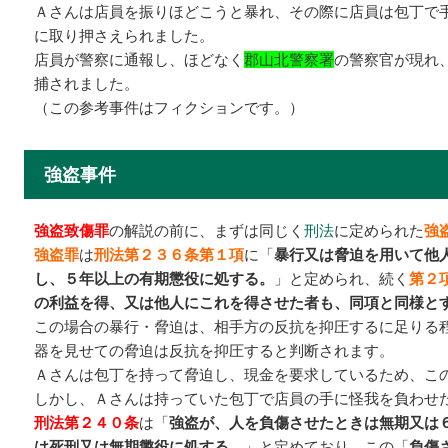
Ａさんは店員を振りほどこうと暴れ、その際に店員は包丁で
に取り押さえられました。
店員が警察に通報し、ほどなく
郡山北警察署
の警察官が現れ
捕されました。
（この参考事件はフィクションです。）
強盗事件
強盗致傷罪
の解説の前に、まずは同じく
刑法
に定められた
強
強盗罪
は
刑法第２３６条第１項
に「
暴行又は脅迫を用いて他
し、５年以上の有期懲役に処する。
」と定められ、続く
第２
の利益を得、又は他人にこれを得させた者も、同項と同様と
この場合の暴行・脅迫は、相手方の反抗を抑圧するに足りる
器を見せての脅迫は反抗を抑圧すると判断されます。
Ａさんは包丁を持って脅迫し、現金を要求しているため、こ
しかし、Ａさんは持っていた包丁で店員の手に怪我を負わせ
刑法第２４０条
は「
強盗が、人を負傷させたときは無期又は
は死刑又は無期懲役に処する。
」と定めており、この「
負傷