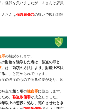
手に怪我を負いましたが、Ａさんは店員
、Ａさんは
強盗致傷罪
の疑いで現行犯逮
盗罪
の解説をします。
人の財物を強取した者は、強盗の罪と
項
には「
前項の方法により、財産上不法
する。
」と定められています。
程度の強度のものである必要があり、凶
の時点で
第１項
の
強盗罪
に該当します。
たため、
強盗致傷罪
が成立しました。
６年以上の懲役に処し、死亡させたとき
させたとき
」が
強盗致傷罪
です（「
死亡