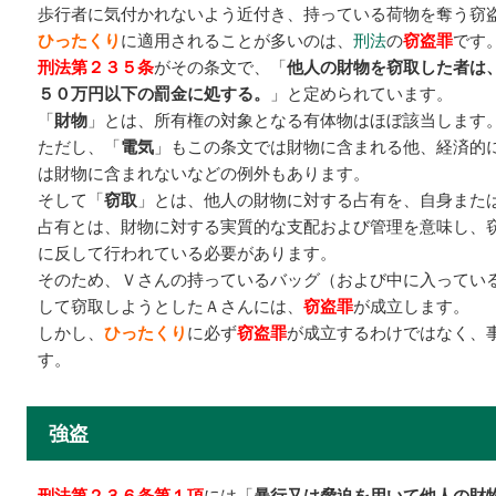
歩行者に気付かれないよう近付き、持っている荷物を奪う窃
ひったくり
に適用されることが多いのは、
刑法
の
窃盗罪
です
刑法第２３５条
がその条文で、「
他人の財物を窃取した者は
５０万円以下の罰金に処する。
」と定められています。
「
財物
」とは、所有権の対象となる有体物はほぼ該当します
ただし、「
電気
」もこの条文では財物に含まれる他、経済的
は財物に含まれないなどの例外もあります。
そして「
窃取
」とは、他人の財物に対する占有を、自身また
占有とは、財物に対する実質的な支配および管理を意味し、
に反して行われている必要があります。
そのため、Ｖさんの持っているバッグ（および中に入ってい
して窃取しようとしたＡさんには、
窃盗罪
が成立します。
しかし、
ひったくり
に必ず
窃盗罪
が成立するわけではなく、
す。
強盗
刑法第２３６条第１項
には「
暴行又は脅迫を用いて他人の財