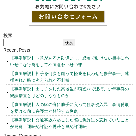
検索
検索
Recent Posts
【事例解説】同意があると勘違いし、恐怖で動けない相手にわ
いせつな行為をして不同意わいせつ罪
【事例解説】相手を何度も蹴って怪我を負わせた傷害事件、逮
捕された時に考えられる不利益
【事例解説】出し子をした高校生が窃盗罪で逮捕、少年事件の
観護措置とはどのようなものか
【事例解説】人の家の庭に勝手に入って住居侵入罪、事情聴取
を受ける前に弁護士と相談する利点
【事例解説】交通事故を起こした際に免許証を忘れていたこと
が発覚、運転免許証不携帯と無免許運転
Recent Comments