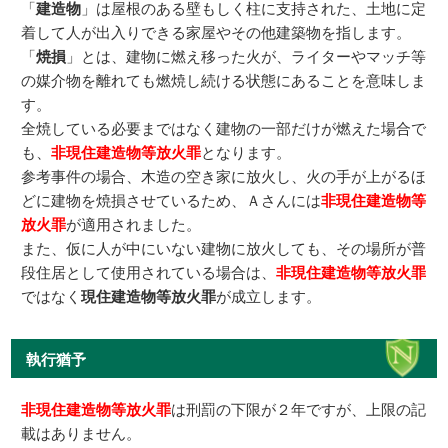
「
建造物
」は屋根のある壁もしく柱に支持された、土地に定
着して人が出入りできる家屋やその他建築物を指します。
「
焼損
」とは、建物に燃え移った火が、ライターやマッチ等
の媒介物を離れても燃焼し続ける状態にあることを意味しま
す。
全焼している必要まではなく建物の一部だけが燃えた場合で
も、
非現住建造物等放火罪
となります。
参考事件の場合、木造の空き家に放火し、火の手が上がるほ
どに建物を焼損させているため、Ａさんには
非現住建造物等
放火罪
が適用されました。
また、仮に人が中にいない建物に放火しても、その場所が普
段住居として使用されている場合は、
非現住建造物等放火罪
ではなく
現住建造物等放火罪
が成立します。
執行猶予
非現住建造物等放火罪
は刑罰の下限が２年ですが、上限の記
載はありません。