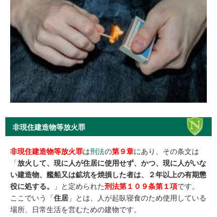
非現住建造物等放火罪
非現住建造物等放火罪
は
刑法
の
第９章
にあり、その条文は
「
放火して、現に人が住居に使用せず、かつ、現に人がいな
い建造物、艦船又は鉱坑を焼損した者は、２年以上の有期懲
役に処する。
」と定められた
刑法第１０９条第１項
です。
ここでいう「
住居
」とは、人が起臥寝食のため使用している
場所、日常生活を営むための建物です。