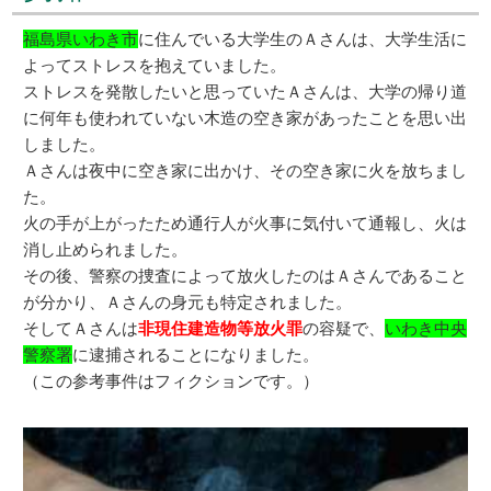
福島県いわき市
に住んでいる大学生のＡさんは、大学生活に
よってストレスを抱えていました。
ストレスを発散したいと思っていたＡさんは、大学の帰り道
に何年も使われていない木造の空き家があったことを思い出
しました。
Ａさんは夜中に空き家に出かけ、その空き家に火を放ちまし
た。
火の手が上がったため通行人が火事に気付いて通報し、火は
消し止められました。
その後、警察の捜査によって放火したのはＡさんであること
が分かり、Ａさんの身元も特定されました。
そしてＡさんは
非現住建造物等放火罪
の容疑で、
いわき中央
警察署
に逮捕されることになりました。
（この参考事件はフィクションです。）