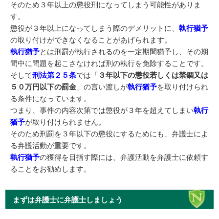
そのため３年以上の懲役刑になってしまう可能性がありま
す。
懲役が３年以上になってしまう際のデメリットに、
執行猶予
の取り付けができなくなることがあげられます。
執行猶予
とは刑罰が執行されるのを一定期間猶予し、その期
間中に問題を起こさなければ刑の執行を免除することです。
そして
刑法第２５条
では「
３年以下の懲役若しくは禁錮又は
５０万円以下の罰金
」の言い渡しが
執行猶予
を取り付けられ
る条件になっています。
つまり、事件の内容次第では懲役が３年を超えてしまい
執行
猶予
が取り付けられません。
そのため刑罰を３年以下の懲役にするためにも、弁護士によ
る弁護活動が重要です。
執行猶予
の獲得を目指す際には、弁護活動を弁護士に依頼す
ることをお勧めします。
まずは弁護士に弁護士しましょう