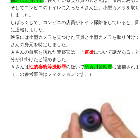
福島県須賀川市
に住んでいる会社員のＡさんは、市内にある
そしてコンビニのトイレに入ったＡさんは、小型カメラを取
しました。
しばらくして、コンビニの店員がトイレ掃除をしていると、
に通報しました。
映像には小型カメラを見つけた店員と小型カメラを取り付け
さんの身元を特定しました。
Ａさんの自宅を訪れた警察官は、「
盗撮
について話がある」
分が仕掛けたと認めました。
Ａさんは
性的姿態等撮影罪
の疑いで
須賀川警察署
に逮捕され
（この参考事件はフィクションです。）