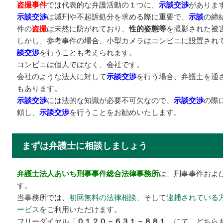
盗撮事件
では代表的な弁護活動の１つに、
示談交渉
がありま
示談交渉
は減刑や不起訴処分を求める際に重要で、
示談
の締
件の
盗撮
は未然に防がれており、
性的姿態等
を撮影された被
しかし、参考事件の場合、小型カメラはコンビニに設置され
談交渉
を行うことも考えられます。
コンビニは個人ではなく、会社です。
会社のような法人に対して
示談交渉
を行う場合、弁護士を通
もあります。
示談交渉
には法的な知識が必要不可欠なので、
示談交渉
の際
頼し、
示談交渉
を行うことをお勧めいたします。
まずは弁護士に相談しましょう
弁護士法人あいち刑事事件総合法律事務所
は、刑事事件およ
す。
当事務所では、
初回無料の法律相談
、そして
逮捕されている
ービス
をご利用いただけます。
フリーダイヤル「
０１２０－６３１－８８１
」にて、どちら