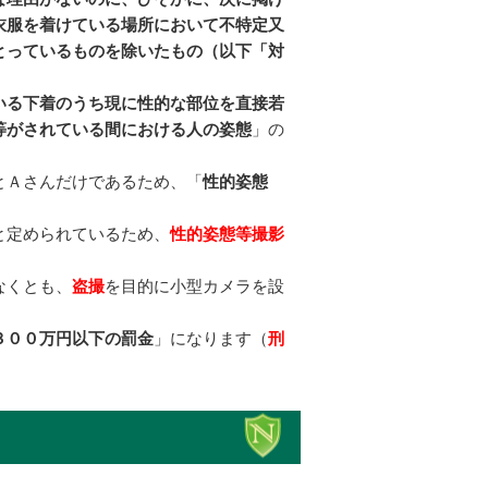
衣服を着けている場所において不特定又
とっているものを除いたもの（以下「対
。
いる下着のうち現に性的な部位を直接若
等がされている間における人の姿態
」の
とＡさんだけであるため、「
性的姿態
と定められているため、
性的姿態等撮影
なくとも、
盗撮
を目的に小型カメラを設
３００万円以下の罰金
」になります（
刑