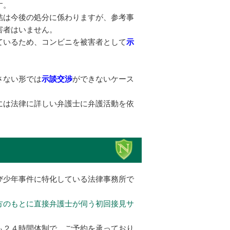
す。
結は今後の処分に係わりますが、参考事
害者はいません。
ているため、コンビニを被害者として
示
さない形では
示談交渉
ができないケース
には法律に詳しい弁護士に弁護活動を依
び少年事件に特化している法律事務所で
方のもとに直接弁護士が伺う初回接見サ
も２４時間体制で、ご予約を承っており