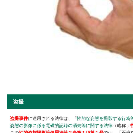
盗撮
盗撮事件
に適用される法律は、「
性的な姿態を撮影する行為
姿態の影像に係る電磁的記録の消去等に関する法律
（略称：
この
性的姿態撮影等処罰法第２条第１項第１号
では、「
正当