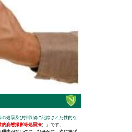
等の処罰及び押収物に記録された性的な
性的姿態撮影等処罰法
）」です。
な理由がないのに、ひそかに、次に掲げ