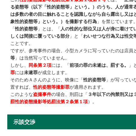
る姿態等（以下「性的姿態等」という。）のうち、人が通常
は多数の者の目に触れることを認識しながら自ら露出し又は
象性的姿態等」という。）を撮影する行為
」を禁じています
「
性的姿態等
」とは、「
人の性的な部位又は人が身に着けて
しくは間接に覆っている部分
」と「
わいせつな行為又は性交
ことです。
ですが、参考事件の場合、小型カメラに写っていたのは店員
等
」は当然写っていません。
しかし、
同条第２項
には、「
前項の罪の未遂は、罰する。
」
罪
には
未遂罪
が成立します。
そのためＡさんのように、映像に「
性的姿態等
」が写ってい
置すれば、
性的姿態等撮影罪
が適用されます。
このような
盗撮事件
の場合、刑罰は「
３年以下の拘禁刑又は
罰性的姿態撮影等処罰法第２条第１項
）。
示談交渉