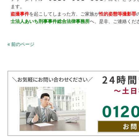
ます。
盗撮事件
を起こしてしまった方、ご家族が
性的姿態等撮影罪
士法人あいち刑事事件総合法律事務所
へ、是非、ご連絡くだ
« 前のページ