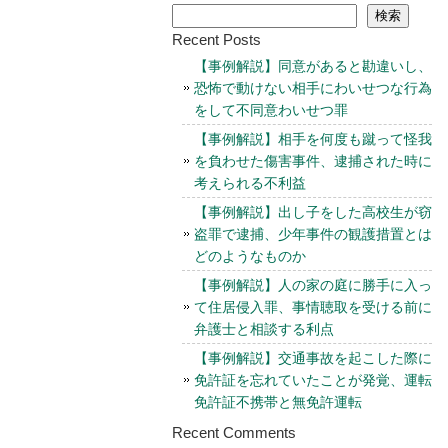
検索
Recent Posts
【事例解説】同意があると勘違いし、
恐怖で動けない相手にわいせつな行為
をして不同意わいせつ罪
【事例解説】相手を何度も蹴って怪我
を負わせた傷害事件、逮捕された時に
考えられる不利益
【事例解説】出し子をした高校生が窃
盗罪で逮捕、少年事件の観護措置とは
どのようなものか
【事例解説】人の家の庭に勝手に入っ
て住居侵入罪、事情聴取を受ける前に
弁護士と相談する利点
【事例解説】交通事故を起こした際に
免許証を忘れていたことが発覚、運転
免許証不携帯と無免許運転
Recent Comments