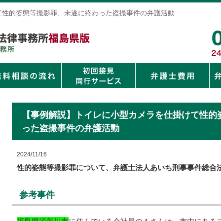
て性的姿態等撮影罪、未遂に終わった盗撮事件の弁護活動
【事例解説】トイレに小型カメラを仕掛けて性的
った盗撮事件の弁護活動
2024/11/16
性的姿態等撮影罪について、弁護士法人あいち刑事事件総合
参考事件