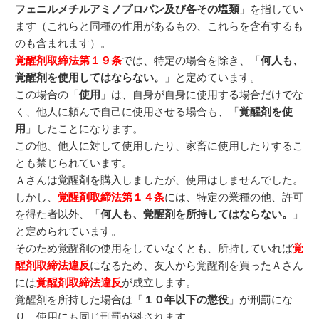
フェニルメチルアミノプロパン及び各その塩類
」を指してい
ます（これらと同種の作用があるもの、これらを含有するも
のも含まれます）。
覚醒剤取締法第１９条
では、特定の場合を除き、「
何人も、
覚醒剤を使用してはならない。
」と定めています。
この場合の「
使用
」は、自身が自身に使用する場合だけでな
く、他人に頼んで自己に使用させる場合も、「
覚醒剤を使
用
」したことになります。
この他、他人に対して使用したり、家畜に使用したりするこ
とも禁じられています。
Ａさんは覚醒剤を購入しましたが、使用はしませんでした。
しかし、
覚醒剤取締法第１４条
には、特定の業種の他、許可
を得た者以外、「
何人も、覚醒剤を所持してはならない。
」
と定められています。
そのため覚醒剤の使用をしていなくとも、所持していれば
覚
醒剤取締法違反
になるため、友人から覚醒剤を買ったＡさん
には
覚醒剤取締法違反
が成立します。
覚醒剤を所持した場合は「
１０年以下の懲役
」が刑罰にな
り、使用にも同じ刑罰が科されます。