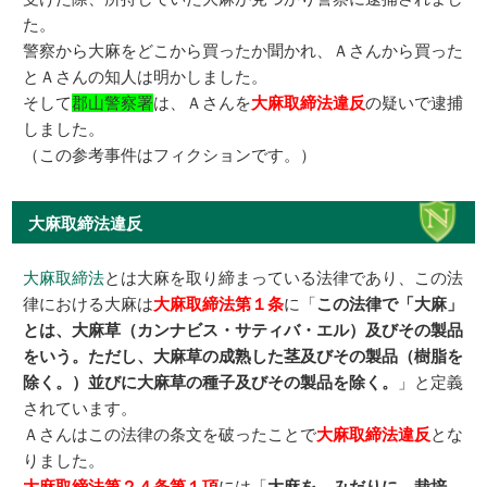
た。
警察から大麻をどこから買ったか聞かれ、Ａさんから買った
とＡさんの知人は明かしました。
そして
郡山警察署
は、Ａさんを
大麻取締法違反
の疑いで逮捕
しました。
（この参考事件はフィクションです。）
大麻取締法違反
大麻取締法
とは大麻を取り締まっている法律であり、この法
律における大麻は
大麻取締法第１条
に「
この法律で「大麻」
とは、大麻草（カンナビス・サティバ・エル）及びその製品
をいう。ただし、大麻草の成熟した茎及びその製品（樹脂を
除く。）並びに大麻草の種子及びその製品を除く。
」と定義
されています。
Ａさんはこの法律の条文を破ったことで
大麻取締法違反
とな
りました。
大麻取締法第２４条第１項
には「
大麻を、みだりに、栽培