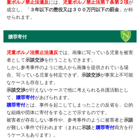
童ポルノ禁止法違反
には、
児童ポルノ禁止法第７条第２項
が
成立し、「
３年以下の懲役又は３００万円以下の罰金
」が科
せられます。
贖罪寄付
児童ポルノ法禁止法違反
では、画像に写っている児童を被害
者として
示談交渉
を行うこともできます。
しかし参考事件のように他人から画像を提供されている場
合、写っている児童を特定できず、
示談交渉
が事実上不可能
なケースも存在します。
示談交渉
が行えないケースで他に考えられる弁護活動とし
て、
贖罪寄付
があげられます。
贖罪寄付
とは、事件を起こしてしまったことの反省を、公的
な組織や団体に寄付をすることで示すものです。
被害者が存在しない事件や、参考事件のように被害者と
示談
が難しい事件で行われます（まれに
示談
と
贖罪寄付
両方を行
うケースもあります）。