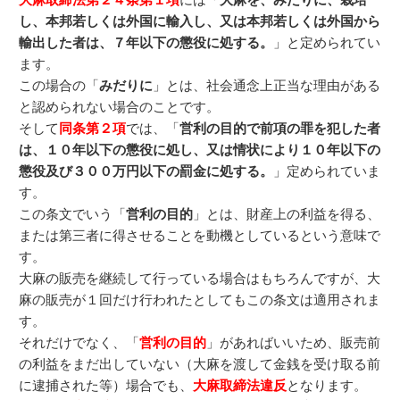
し、本邦若しくは外国に輸入し、又は本邦若しくは外国から
輸出した者は、７年以下の懲役に処する。
」と定められてい
ます。
この場合の「
みだりに
」とは、社会通念上正当な理由がある
と認められない場合のことです。
そして
同条第２項
では、「
営利の目的で前項の罪を犯した者
は、１０年以下の懲役に処し、又は情状により１０年以下の
懲役及び３００万円以下の罰金に処する。
」定められていま
す。
この条文でいう「
営利の目的
」とは、財産上の利益を得る、
または第三者に得させることを動機としているという意味で
す。
大麻の販売を継続して行っている場合はもちろんですが、大
麻の販売が１回だけ行われたとしてもこの条文は適用されま
す。
それだけでなく、「
営利の目的
」があればいいため、販売前
の利益をまだ出していない（大麻を渡して金銭を受け取る前
に逮捕された等）場合でも、
大麻取締法違反
となります。