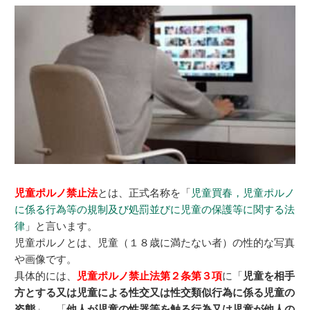
児童ポルノ禁止法
とは、正式名称を「
児童買春，児童ポルノ
に係る行為等の規制及び処罰並びに児童の保護等に関する法
律
」と言います。
児童ポルノとは、児童（１８歳に満たない者）の性的な写真
や画像です。
具体的には、
児童ポルノ禁止法第２条第３項
に「
児童を相手
方とする又は児童による性交又は性交類似行為に係る児童の
姿態
」、「
他人が児童の性器等を触る行為又は児童が他人の