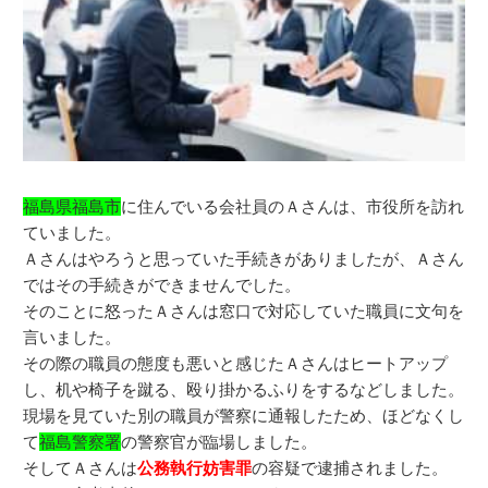
福島県福島市
に住んでいる会社員のＡさんは、市役所を訪れ
ていました。
Ａさんはやろうと思っていた手続きがありましたが、Ａさん
ではその手続きができませんでした。
そのことに怒ったＡさんは窓口で対応していた職員に文句を
言いました。
その際の職員の態度も悪いと感じたＡさんはヒートアップ
し、机や椅子を蹴る、殴り掛かるふりをするなどしました。
現場を見ていた別の職員が警察に通報したため、ほどなくし
て
福島警察署
の警察官が臨場しました。
そしてＡさんは
公務執行妨害罪
の容疑で逮捕されました。