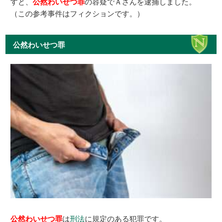
すと、
公然わいせつ罪
の容疑でＡさんを逮捕しました。
（この参考事件はフィクションです。）
公然わいせつ罪
公然わいせつ罪
は
刑法
に規定のある犯罪です。