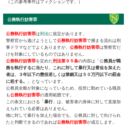
（この参考事件はフィクションです。）
公務執行妨害罪
公務執行妨害罪
は
刑法
に規定があります。
警察官から逃げようとして
公務執行妨害罪
で捕まる流れは刑
事ドラマなどでよくありますが、
公務執行妨害罪
は警察官だ
けを対象にしているものではありません。
公務執行妨害罪
を定めた
刑法第９５条
の内容は「公
務員が職
務を執行するに当たり、これに対して暴行又は脅迫を加えた
者は、３年以下の懲役若しくは禁錮又は５０万円以下の罰金
に処する。
」となっています。
公務員全般が対象になっているため、役所に勤めている職員
も
公務執行妨害罪
の適用範囲です。
この条文における「
暴行
」は、被害者の身体に対して直接加
えられている必要はありません。
物に対して暴行を加えた場合でも、公務員に対して向けられ
たと判断できるのであれば
公務執行妨害罪
が成立します。