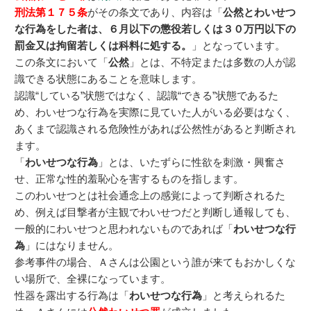
刑法第１７５条
がその条文であり、内容は「
公然とわいせつ
な行為をした者は、６月以下の懲役若しくは３０万円以下の
罰金又は拘留若しくは科料に処する。
」となっています。
この条文において「
公然
」とは、不特定または多数の人が認
識できる状態にあることを意味します。
認識“している”状態ではなく、認識“できる”状態であるた
め、わいせつな行為を実際に見ていた人がいる必要はなく、
あくまで認識される危険性があれば公然性があると判断され
ます。
「
わいせつな行為
」とは、いたずらに性欲を刺激・興奮さ
せ、正常な性的羞恥心を害するものを指します。
このわいせつとは社会通念上の感覚によって判断されるた
め、例えば目撃者が主観でわいせつだと判断し通報しても、
一般的にわいせつと思われないものであれば「
わいせつな行
為
」にはなりません。
参考事件の場合、Ａさんは公園という誰が来てもおかしくな
い場所で、全裸になっています。
性器を露出する行為は「
わいせつな行為
」と考えられるた