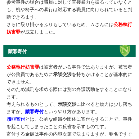
参考事件の場合は職員に対して直接暴力を振るっていなくと
も、机や椅子への暴行は対応する職員に向けられていると判
断できるます。
さらに殴り掛かるふりもしているため、Ａさんには
公務執行
妨害罪
が成立しました。
贖罪寄付
公務執行妨害罪
は被害者がいる事件ではありますが、被害者
が公務員であるために
示談交渉
を持ちかけることが基本的に
できません。
そのため減刑を求める際には別の弁護活動をすることになり
ます。
考えられるものとして、
示談交渉
に比べると効力は少し落ち
ますが、
贖罪寄付
というやり方があります。
贖罪寄付
とは、公的な組織や団体に寄付をすることで、事件
を起こしてしまったことの反省を示すものです。
寄付する金額は事件の内容次第で決まりますが、罪名ですぐ