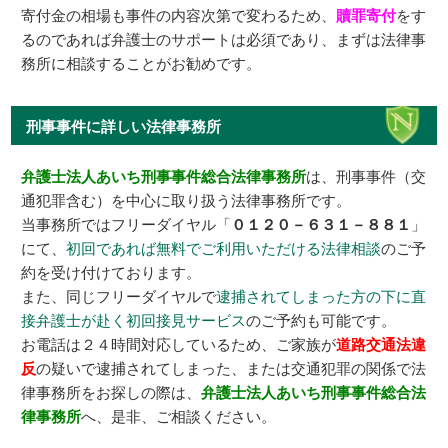
寄付金の相場も事件の内容次第で変わるため、
贖罪寄付
をす
るのであれば弁護士のサポートは必須であり、まずは法律事
務所に相談することがお勧めです。
刑事事件に詳しい法律事務所
弁護士法人あいち刑事事件総合法律事務所
は、刑事事件（交
通犯罪含む）を中心に取り扱う法律事務所です。
当事務所ではフリーダイヤル「
０１２０－６３１－８８１
」
にて、
初回であれば無料でご利用いただける法律相談
のご予
約を受け付けております。
また、同じフリーダイヤルで
逮捕されてしまった方の下に直
接弁護士が赴く初回接見サービス
のご予約も可能です。
お電話は２４時間対応しているため、ご家族が
道路交通法違
反
の疑いで逮捕されてしまった、または交通犯罪の関係で法
律事務所をお探しの際は、
弁護士法人あいち刑事事件総合法
律事務所
へ、是非、ご相談ください。