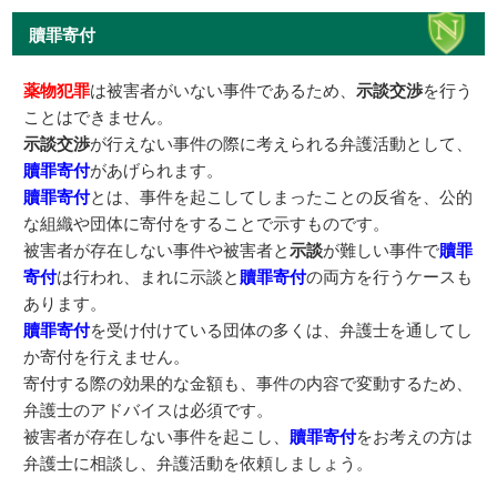
贖罪寄付
薬物犯罪
は被害者がいない事件であるため、
示談交渉
を行う
ことはできません。
示談交渉
が行えない事件の際に考えられる弁護活動として、
贖罪寄付
があげられます。
贖罪寄付
とは、事件を起こしてしまったことの反省を、公的
な組織や団体に寄付をすることで示すものです。
被害者が存在しない事件や被害者と
示談
が難しい事件で
贖罪
寄付
は行われ、まれに示談と
贖罪寄付
の両方を行うケースも
あります。
贖罪寄付
を受け付けている団体の多くは、弁護士を通してし
か寄付を行えません。
寄付する際の効果的な金額も、事件の内容で変動するため、
弁護士のアドバイスは必須です。
被害者が存在しない事件を起こし、
贖罪寄付
をお考えの方は
弁護士に相談し、弁護活動を依頼しましょう。