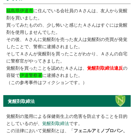
福島県伊達市
に住んでいる会社員のＡさんは、友人から覚醒
剤を買いました。
買ってみたものの、少し怖いと感じたＡさんはすぐには覚醒
剤を使用しませんでした。
その後、Ａさんに覚醒剤を売った友人は覚醒剤の売買が発覚
したことで、警察に逮捕されました。
そしてＡさんが覚醒剤を買ったことがわかり、Ａさんの自宅
に警察官がやってきました。
覚醒剤を買ったことを認めたＡさんは、
覚醒剤取締法違反
の
容疑で
伊達警察署
に逮捕されました。
（この参考事件はフィクションです。）
覚醒剤取締法
覚醒剤の濫用による保健衛生上の危害を防止することを目的
としているのが、
覚醒剤取締法
です。
この法律において覚醒剤とは、「
フェニルアミノプロパン、