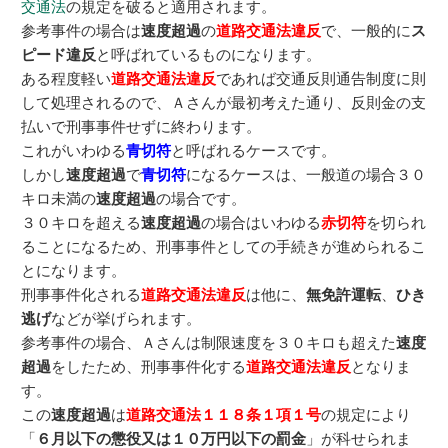
交通法
の規定を破ると適用されます。
参考事件の場合は
速度超過
の
道路交通法違反
で、一般的に
ス
ピード違反
と呼ばれているものになります。
ある程度軽い
道路交通法違反
であれば交通反則通告制度に則
して処理されるので、Ａさんが最初考えた通り、反則金の支
払いで刑事事件せずに終わります。
これがいわゆる
青切符
と呼ばれるケースです。
しかし
速度超過
で
青切符
になるケースは、一般道の場合３０
キロ未満の
速度超過
の場合です。
３０キロを超える
速度超過
の場合はいわゆる
赤切符
を切られ
ることになるため、刑事事件としての手続きが進められるこ
とになります。
刑事事件化される
道路交通法違反
は他に、
無免許運転
、
ひき
逃げ
などが挙げられます。
参考事件の場合、Ａさんは制限速度を３０キロも超えた
速度
超過
をしたため、刑事事件化する
道路交通法違反
となりま
す。
この
速度超過
は
道路交通法１１８条１項１号
の規定により
「
６月以下の懲役又は１０万円以下の罰金
」が科せられま