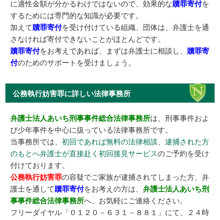
に適性金額が分かるわけではないので、効果的な
贖罪寄付
を
するためには専門的な知識が必要です。
加えて
贖罪寄付
を受け付けている組織、団体は、弁護士を通
さなければ寄付できないことがほとんどです。
贖罪寄付
をお考えであれば、まずは弁護士に相談し、
贖罪寄
付
のためのサポートを受けましょう。
公務執行妨害罪に詳しい法律事務所
弁護士法人あいち刑事事件総合法律事務所
は、刑事事件およ
び少年事件を中心に扱っている法律事務所です。
当事務所では、
初回であれば無料の法律相談
、
逮捕された方
のもとへ弁護士が直接赴く初回接見サービス
のご予約を受け
付けております。
公務執行妨害罪
の容疑でご家族が逮捕されてしまった方、弁
護士を通して
贖罪寄付
をお考えの方は、
弁護士法人あいち刑
事事件総合法律事務所
へ、お気軽にご連絡ください。
フリーダイヤル「０１２０－６３１－８８１」にて、２４時