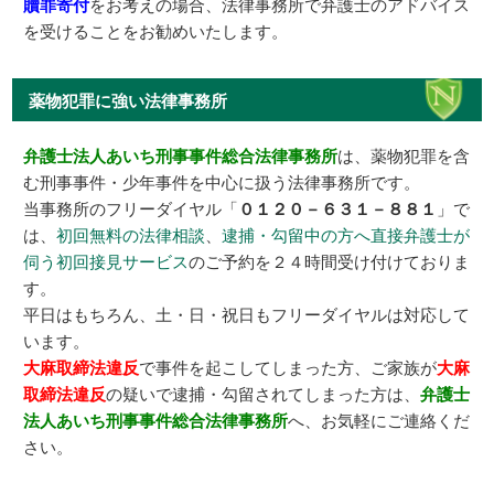
贖罪寄付
をお考えの場合、法律事務所で弁護士のアドバイス
を受けることをお勧めいたします。
薬物犯罪に強い法律事務所
弁護士法人あいち刑事事件総合法律事務所
は、薬物犯罪を含
む刑事事件・少年事件を中心に扱う法律事務所です。
当事務所のフリーダイヤル「
０１２０－６３１－８８１
」で
は、
初回無料の法律相談
、
逮捕・勾留中の方へ直接弁護士が
伺う初回接見サービス
のご予約を２４時間受け付けておりま
す。
平日はもちろん、土・日・祝日もフリーダイヤルは対応して
います。
大麻取締法違反
で事件を起こしてしまった方、ご家族が
大麻
取締法違反
の疑いで逮捕・勾留されてしまった方は、
弁護士
法人あいち刑事事件総合法律事務所
へ、お気軽にご連絡くだ
さい。