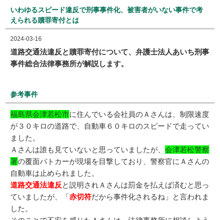
いわゆるスピード違反で刑事事件化、被害者がいない事件で考
えられる贖罪寄付とは
2024-03-16
道路交通法違反と贖罪寄付について、弁護士法人あいち刑事
事件総合法律事務所が解説します。
参考事件
福島県会津若松市
に住んでいる会社員のＡさんは、制限速度
が３０キロの道路で、自動車６０キロのスピードで走ってい
ました。
Ａさんは誰も見ていないと思っていましたが、
会津若松警察
署
の覆面パトカーが現場を目撃しており、警察官にＡさんの
自動車は止められました。
道路交通法違反
と説明されＡさんは罰金を払えば済むと思っ
ていましたが、「
赤切符
だから事件化されるね」と言われま
した。