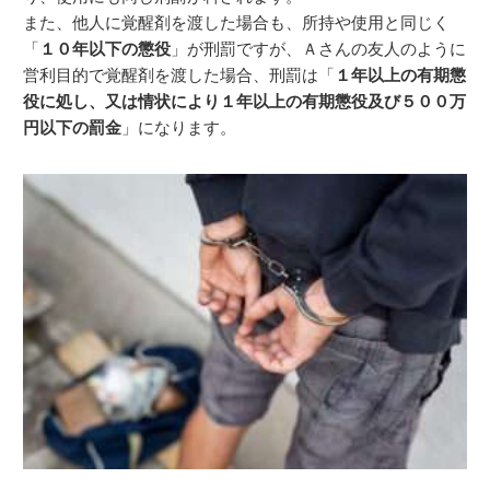
また、他人に覚醒剤を渡した場合も、所持や使用と同じく
「
１０年以下の懲役
」が刑罰ですが、Ａさんの友人のように
営利目的で覚醒剤を渡した場合、刑罰は「
１年以上の有期懲
役に処し、又は情状により１年以上の有期懲役及び５００万
円以下の罰金
」になります。