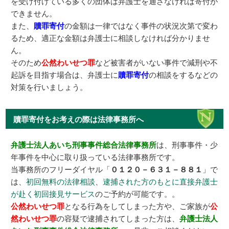
を受け付けている多くの団体は弁護士を通さなければ寄付が
できません。
また、
贖罪寄付
の金額は一律ではなく事件の状況次第で変わ
るため、適正な金額は弁護士に相談しなければ分かりませ
ん。
そのため
公然わいせつ罪
など被害者がいない事件で減刑や不
起訴を目指す場合は、弁護士に
贖罪寄付
の相談をするなどの
対策を行いましょう。
贖罪寄付をお考えの際は法律事務所へ
弁護士法人あいち刑事事件総合法律事務所
は、刑事事件・少
年事件を中心に取り扱っている法律事務所です。
当事務所のフリーダイヤル「
０１２０－６３１－８８１
」で
は、
初回無料の法律相談
、
逮捕された方のもとに直接弁護士
が赴く初回接見サービス
のご予約が可能です。。
公然わいせつ罪
となる行為をしてしまった方や、ご家族が
公
然わいせつ罪
の容疑で逮捕されてしまった方は、
弁護士法人