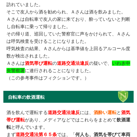
訪れていました。
そこで友人から酒を勧められ、Ａさんは酒を飲みました。
Ａさんは自転車で友人の家に来ており、酔っていないと判断
し自転車に乗って帰りました。
その帰り道、巡回していた警察官に声をかけられて、Ａさん
は呼気検査を受けることになりました。
呼気検査の結果、Ａさんからは基準値を上回るアルコール度
数が検出されました。
Ａさんは
酒気帯び運転
の
道路交通法違反
の疑いで、
いわき中
央警察署
に連行されることになりました。
（この参考事件はフィクションです。）
自転車の飲酒運転
酒を飲んで運転する
道路交通法違反
には、
酒酔い運転
と
酒気
帯び運転
があり、メディアなどではこれらをまとめて
飲酒運
転
と呼んでいます。
まず
道路交通法第６５条
では、「
何人も、酒気を帯びて車両