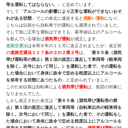
等を運転してはならない。
」と定めています。
そして「
アルコールの影響により正常な運転ができないおそ
れがある状態
」でこの条文に違反すると
酒酔い運転
になり、
こちらは以前から自転車での運転にも適用されていました。
そして仮に正常な運転はできても、基準値以上のアルコール
を飲んでいる場合は
酒気帯び運転
が成立します。
道路交通法
は令和６年の１１月に改正されましたが、改正前
の
道路交通法１１７条の２の２第３号
は、「
第６５条（酒気
帯び運転等の禁止）第１項の規定に違反して車両等（軽車両
を除く。次号において同じ。）を運転した者で、その運転を
した場合において身体に政令で定める程度以上にアルコール
を保有する状態にあつたもの
」と定められていました。
このため以前は自転車による
酒気帯び運転
は、処罰の対象に
なりませんでした。
しかし改正された条文は「
第６５条（酒気帯び運転等の禁
止）第１項の規定に違反して車両等（自転車以外の軽車両を
除く。次号において同じ。）を運転した者で、その運転をし
た場合において身体に政令で定める程度以上にアルコールを
保有する状態にあつたもの
」に変更され、
酒気帯び運転
の対