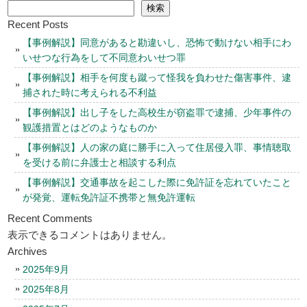
検索
Recent Posts
【事例解説】同意があると勘違いし、恐怖で動けない相手にわ
いせつな行為をして不同意わいせつ罪
【事例解説】相手を何度も蹴って怪我を負わせた傷害事件、逮
捕された時に考えられる不利益
【事例解説】出し子をした高校生が窃盗罪で逮捕、少年事件の
観護措置とはどのようなものか
【事例解説】人の家の庭に勝手に入って住居侵入罪、事情聴取
を受ける前に弁護士と相談する利点
【事例解説】交通事故を起こした際に免許証を忘れていたこと
が発覚、運転免許証不携帯と無免許運転
Recent Comments
表示できるコメントはありません。
Archives
2025年9月
2025年8月