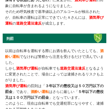
象に自転車が含まれるようになりました。
そのため呼気検査で基準値以上のアルコールが検出された
が、自転車の運転は正常にできていたＡさんには、
酒気帯び
運転
の
道路交通法違反
が成立します。
刑罰
以前は自転車を運転する際にお酒を飲んでいたとしても、
酒
酔い運転
でなければ警察から注意を受けるだけで済んでいま
した。
しかし
酒気帯び運転
が自転車でも
道路交通法違反
となるよう
に変更されたことで、場合によっては逮捕されるリスクも上
がりました。
酒気帯び運転
の罰則は「
３年以下の懲役又は５０万円以下の
罰金
」であり、
酒酔い運転
はさらに厳しい「
５年以下の懲役
又は１００万円以下の罰金
」となっています。
このように、現在は自転車でも交通犯罪になりやすく、逮捕