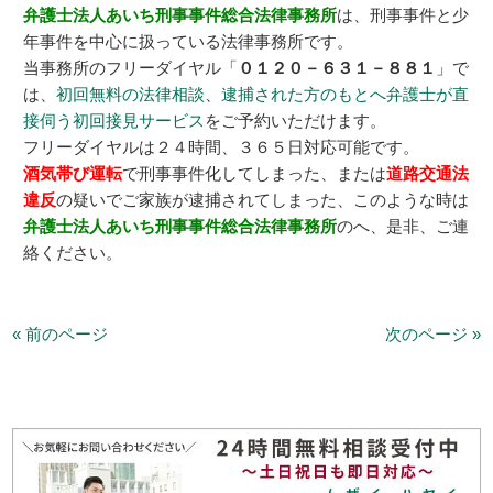
弁護士法人あいち刑事事件総合法律事務所
は、刑事事件と少
年事件を中心に扱っている法律事務所です。
当事務所のフリーダイヤル「
０１２０－６３１－８８１
」で
は、
初回無料の法律相談
、
逮捕された方のもとへ弁護士が直
接伺う初回接見サービス
をご予約いただけます。
フリーダイヤルは２４時間、３６５日対応可能です。
酒気帯び運転
で刑事事件化してしまった、または
道路交通法
違反
の疑いでご家族が逮捕されてしまった、このような時は
弁護士法人あいち刑事事件総合法律事務所
のへ、是非、ご連
絡ください。
« 前のページ
次のページ »