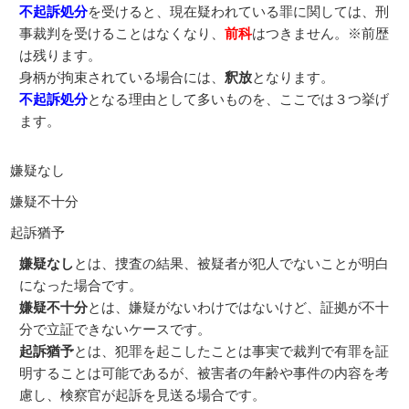
不起訴処分
を受けると、現在疑われている罪に関しては、刑
事裁判を受けることはなくなり、
前科
はつきません。※前歴
は残ります。
身柄が拘束されている場合には、
釈放
となります。
不起訴処分
となる理由として多いものを、ここでは３つ挙げ
ます。
嫌疑なし
嫌疑不十分
起訴猶予
嫌疑なし
とは、捜査の結果、被疑者が犯人でないことが明白
になった場合です。
嫌疑不十分
とは、嫌疑がないわけではないけど、証拠が不十
分で立証できないケースです。
起訴猶予
とは、犯罪を起こしたことは事実で裁判で有罪を証
明することは可能であるが、被害者の年齢や事件の内容を考
慮し、検察官が起訴を見送る場合です。