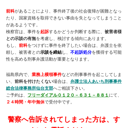
前科
があることにより、事件終了後の社会復帰が困難となっ
たり、国家資格を取得できない事由を失となってしまうこと
があるようです。
検察官は、事件を
起訴
するかどうか判断する際に、
被害者様
との示談の有無
を考慮し、検討する傾向にあります。
もし、
前科
をつけずに事件を終了したい場合は、弁護士を依
頼し、被害者との
示談を締結
し、
不起訴処分
を獲得する可能
性を高める刑事弁護活動が重要となります。
福島県内で、
業務上横領事件
などの刑事事件を起こしてしま
い、
前科を付けたくない
場合は、
弁護士法人あいち刑事事件
総合法律事務所仙台支部
へご相談下さい。
ご予約は、
フリーダイアル０１２０－６３１－８８１
にて、
２４時間・年中無休
で受付中です。
警察へ告訴されてしまった方は、す