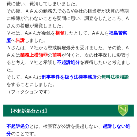
費に使い、費消してしまいました。
その後、Ａさんの勤務先であるV会社の担当者が決算の時期
に帳簿が合わないことを疑問に思い、調査をしたところ、A
さんの着服が発覚しました。
Ｖ社は、Aさんが金銭を
横領
したとして、Aさんを
福島警察
署
へ
告訴
しました。
Ａさんは、Ｖ社から懲戒解雇処分を受けました。その後、A
さんは
業務上横領罪
の
前科
が付くと、次の仕事探しに影響す
ると考え、Ｖ社と示談し
不起訴処分
を獲得したいと考えまし
た。
そして、Aさんは
刑事事件を扱う法律事務所
の
無料法律相談
をすることにしました。
（フィクションです）
【不起訴処分とは】
不起訴処分
とは、検察官が公訴を提起しない、
起訴しない処
分
のことです。