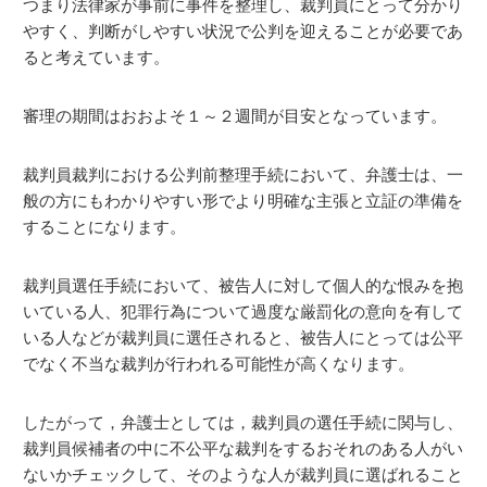
つまり法律家が事前に事件を整理し、裁判員にとって分かり
やすく、判断がしやすい状況で公判を迎えることが必要であ
ると考えています。
審理の期間はおおよそ１～２週間が目安となっています。
裁判員裁判における公判前整理手続において、弁護士は、一
般の方にもわかりやすい形でより明確な主張と立証の準備を
することになります。
裁判員選任手続において、被告人に対して個人的な恨みを抱
いている人、犯罪行為について過度な厳罰化の意向を有して
いる人などが裁判員に選任されると、被告人にとっては公平
でなく不当な裁判が行われる可能性が高くなります。
したがって，弁護士としては，裁判員の選任手続に関与し、
裁判員候補者の中に不公平な裁判をするおそれのある人がい
ないかチェックして、そのような人が裁判員に選ばれること