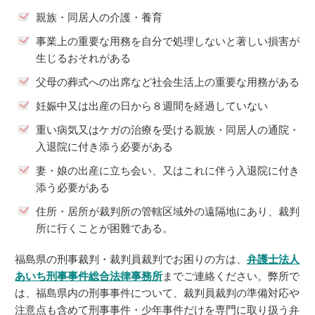
親族・同居人の介護・養育
事業上の重要な用務を自分で処理しないと著しい損害が
生じるおそれがある
父母の葬式への出席など社会生活上の重要な用務がある
妊娠中又は出産の日から８週間を経過していない
重い病気又はケガの治療を受ける親族・同居人の通院・
入退院に付き添う必要がある
妻・娘の出産に立ち会い、又はこれに伴う入退院に付き
添う必要がある
住所・居所が裁判所の管轄区域外の遠隔地にあり、裁判
所に行くことが困難である。
福島県の刑事裁判・裁判員裁判でお困りの方は、
弁護士法人
あいち刑事事件総合法律事務所
までご連絡ください。弊所で
は、福島県内の刑事事件について、裁判員裁判の準備対応や
注意点も含めて刑事事件・少年事件だけを専門に取り扱う弁