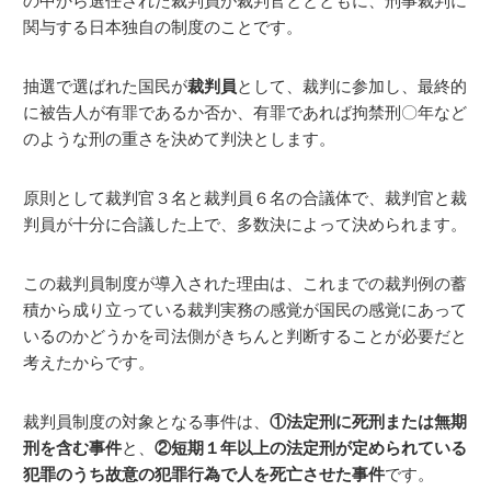
の中から選任された裁判員が裁判官ととともに、刑事裁判に
関与する日本独自の制度のことです。
抽選で選ばれた国民が
裁判員
として、裁判に参加し、最終的
に被告人が有罪であるか否か、有罪であれば拘禁刑〇年など
のような刑の重さを決めて判決とします。
原則として裁判官３名と裁判員６名の合議体で、裁判官と裁
判員が十分に合議した上で、多数決によって決められます。
この裁判員制度が導入された理由は、これまでの裁判例の蓄
積から成り立っている裁判実務の感覚が国民の感覚にあって
いるのかどうかを司法側がきちんと判断することが必要だと
考えたからです。
裁判員制度の対象となる事件は、
①法定刑に死刑または無期
刑を含む事件
と、
②短期１年以上の法定刑が定められている
犯罪のうち故意の犯罪行為で人を死亡させた事件
です。