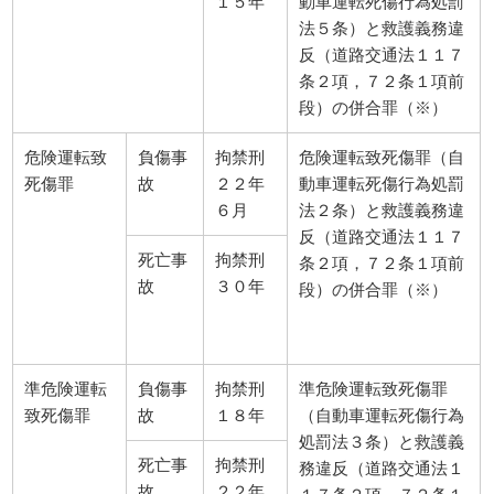
１５年
動車運転死傷行為処罰
法５条）と救護義務違
反（道路交通法１１７
条２項，７２条１項前
段）の併合罪（※）
危険運転致
負傷事
拘禁刑
危険運転致死傷罪（自
死傷罪
故
２２年
動車運転死傷行為処罰
６月
法２条）と救護義務違
反（道路交通法１１７
死亡事
拘禁刑
条２項，７２条１項前
故
３０年
段）の併合罪（※）
準危険運転
負傷事
拘禁刑
準危険運転致死傷罪
致死傷罪
故
１８年
（自動車運転死傷行為
処罰法３条）と救護義
死亡事
拘禁刑
務違反（道路交通法１
故
２２年