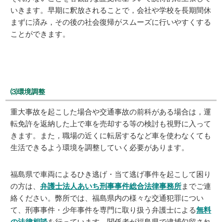
いきます。早期に釈放されることで，会社や学校を長期間休
まずに済み，その後の社会復帰がスムーズに行いやすくする
ことができます。
⑶環境調整
重大事故を起こした場合や交通事故の前科がある場合は，運
転免許を返納した上で車を売却する等の検討も視野に入って
きます。また，職場の近くに転居するなど車を使わなくても
生活できるよう環境を調整していく必要があります。
福島県で車両によるひき逃げ・当て逃げ事件を起こして困り
の方は、
弁護士法人あいち刑事事件総合法律事務所
までご連
絡ください。弊所では、福島県内の様々な交通犯罪につい
て、刑事事件・少年事件を専門に取り扱う弁護士による
無料
の法律相談
を行っています。関係者が福島県で逮捕勾留され