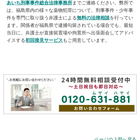
あいち刑事事件総合法律事務所
までご連絡ください。弊所で
は、福島県内の様々な薬物犯罪について、刑事事件・少年事
件を専門に取り扱う弁護士による
無料の法律相談
を行ってい
ます。関係者が福島県で逮捕勾留されている場合でも、最短
当日に、弁護士が直接留置場や拘置所へ出張面会してアドバ
イスする
初回接見サービス
もご用意しています。
ページの上部へ戻る