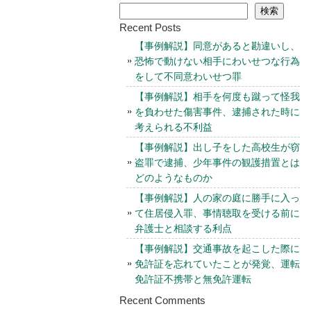
検索
Recent Posts
【事例解説】同意があると勘違いし、
恐怖で動けない相手にわいせつな行為
をして不同意わいせつ罪
【事例解説】相手を何度も蹴って怪我
を負わせた傷害事件、逮捕された時に
考えられる不利益
【事例解説】出し子をした高校生が窃
盗罪で逮捕、少年事件の観護措置とは
どのようなものか
【事例解説】人の家の庭に勝手に入っ
て住居侵入罪、事情聴取を受ける前に
弁護士と相談する利点
【事例解説】交通事故を起こした際に
免許証を忘れていたことが発覚、運転
免許証不携帯と無免許運転
Recent Comments