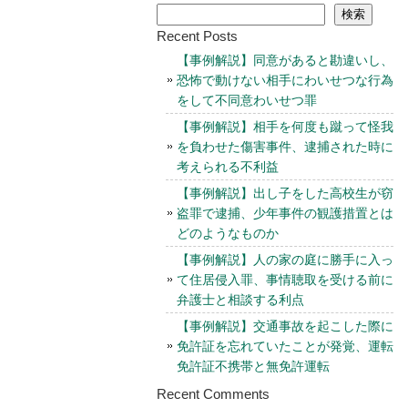
検索
Recent Posts
【事例解説】同意があると勘違いし、
恐怖で動けない相手にわいせつな行為
をして不同意わいせつ罪
【事例解説】相手を何度も蹴って怪我
を負わせた傷害事件、逮捕された時に
考えられる不利益
【事例解説】出し子をした高校生が窃
盗罪で逮捕、少年事件の観護措置とは
どのようなものか
【事例解説】人の家の庭に勝手に入っ
て住居侵入罪、事情聴取を受ける前に
弁護士と相談する利点
【事例解説】交通事故を起こした際に
免許証を忘れていたことが発覚、運転
免許証不携帯と無免許運転
Recent Comments