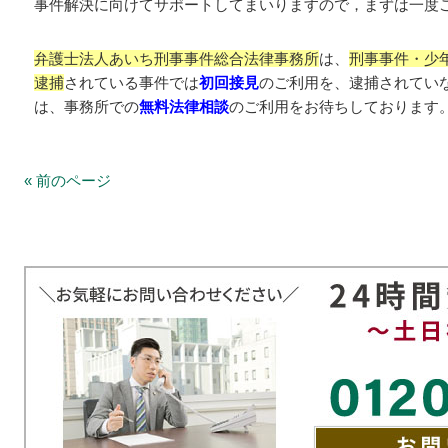
事件解決に向けてサポートしてまいりますので，まずは一度
弁護士法人あいち刑事事件総合法律事務所
は、
刑事事件・少
逮捕
されている事件では
初回接見
のご利用を、逮捕されてい
は、事務所での
無料法律相談
のご利用をお待ちしております
« 前のページ