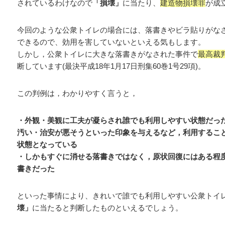
されているわけなので
「損壊」
に当たり、
建造物損壊罪
が成
今回のような公衆トイレの場合には、落書きやビラ貼りがな
できるので、効用を害していないといえる気もします。
しかし，公衆トイレに大きな落書きがなされた事件で
最高裁
断しています(最決平成18年1月17日刑集60巻1号29項)。
この判例は，わかりやすく言うと，
・外観・美観に工夫が凝らされ誰でも利用しやすい状態だっ
汚い・治安が悪そうといった印象を与えるなど，利用するこ
状態となっている
・しかもすぐに消せる落書きではなく，原状回復にはある程
書きだった
といった事情により、きれいで誰でも利用しやすい公衆トイ
壊」
に当たると判断したものといえるでしょう。