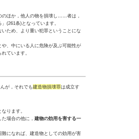
ののほか，他人の物を損壊し……者は，
(261条)となっています。
ないため、より重い犯罪ということにな
とや、中にいる人に危険が及ぶ可能性が
られています。
せんが，それでも
建造物損壊罪
は成立す
となります。
した場合の他に，
建物の効用を害する一
困難になれば、建造物としての効用が害