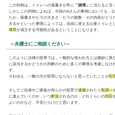
この判例は，トイレへの落書きが常に
「損壊」
に当たると言
しかしこの判例によれば，今回のAさんの事例においても，
たか、落書きやビラの大きさ・ビラの枚数・その内容がどう
きるかといった事情によっては，自由に使える公衆トイレと
壊罪
が成立する可能性があるということになります。
～弁護士にご相談ください～
このように法律の世界では，一般的な使われ方とは微妙に異
に該当するかどうかの判断のために多くの事情を考慮しなけ
す。
それゆえ，一般の方が犯罪にならないと思っていたことが
犯
そしてご自身やご家族が何らかの犯罪で
逮捕
されたり
取調べ
に進んでいくのか，いつ
釈放
されるのか，どれくらいの
刑罰
よいのかなど，不安だらけだと思います。