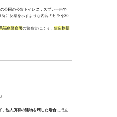
内の公園の公衆トイレに，スプレー缶で
所に反感を示すような内容のビラを30
県福島警察署
の警察官により，
建造物損
」
ば，
他人所有の建物を壊した場合
に成立