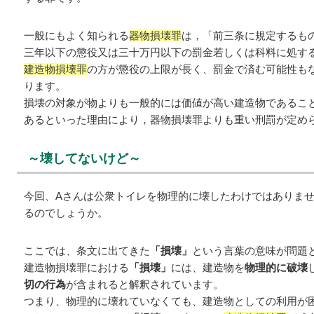
一般にもよく知られる
器物損壊罪
は，「前三条に規定するも
三年以下の懲役又は三十万円以下の罰金若しくは科料に処する」
建造物損壊罪
の方が懲役の上限が長く、罰金で済む可能性も
ります。
損壊の対象が物よりも一般的には価値が高い建造物であるこ
あるといった理由により，器物損壊罪よりも重い刑罰が定め
～壊してないけど～
今回、Aさんは公衆トイレを物理的に壊したわけではありま
るのでしょうか。
ここでは、条文に出てきた
「損壊」
という言葉の意味が問題
建造物損壊罪における
「損壊」
には、建造物を
物理的に破壊
切の行為
が含まれると解釈されています。
つまり、物理的に壊れていなくても、建造物としての利用が