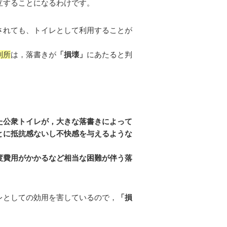
立することになるわけです。
されても、トイレとして利用することが
判所
は，落書きが
「損壊」
にあたると判
た公衆トイレが，大きな落書きによって
とに抵抗感ないし不快感を与えるような
度費用がかかるなど相当な困難が伴う落
レとしての効用を害しているので，
「損