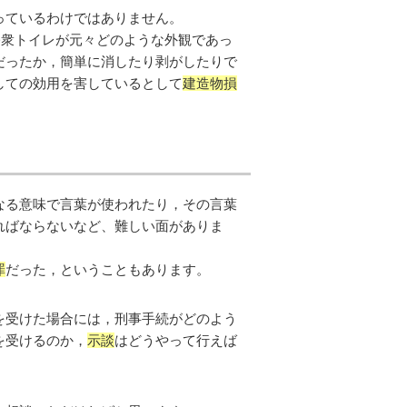
っているわけではありません。
公衆トイレが元々どのような外観であっ
だったか，簡単に消したり剥がしたりで
しての効用を害しているとして
建造物損
なる意味で言葉が使われたり，その言葉
ればならないなど、難しい面がありま
罪
だった，ということもあります。
を受けた場合には，刑事手続がどのよう
を受けるのか，
示談
はどうやって行えば