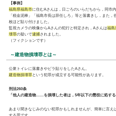
【事例】
福島県福島市
に住むAさんは，日ごろのいらだちから，同市
「税金泥棒」「福島市長は辞任しろ」等と落書きし，また，役
枚ほど貼り付けました。
監視カメラの映像からAさんの犯行と特定され，Aさんは
福島
壊罪
の疑いで
逮捕
されました。
（フィクションです）
～建造物損壊罪とは～
公衆トイレに落書きやビラ貼りをしたAさん。
建造物損壊罪
という犯罪が成立する可能性があります。
刑法260条
「他人の建造物……を損壊した者は，5年以下の懲役に処する
あまり聞きなじみのない犯罪かもしれませんが、簡単に言え
する罪です。