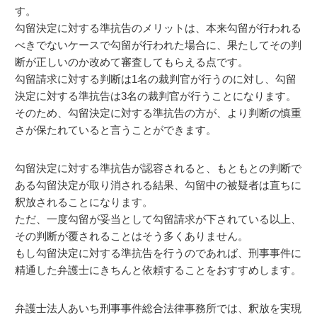
す。
勾留決定に対する準抗告のメリットは、本来勾留が行われる
べきでないケースで勾留が行われた場合に、果たしてその判
断が正しいのか改めて審査してもらえる点です。
勾留請求に対する判断は1名の裁判官が行うのに対し、勾留
決定に対する準抗告は3名の裁判官が行うことになります。
そのため、勾留決定に対する準抗告の方が、より判断の慎重
さが保たれていると言うことができます。
勾留決定に対する準抗告が認容されると、もともとの判断で
ある勾留決定が取り消される結果、勾留中の被疑者は直ちに
釈放されることになります。
ただ、一度勾留が妥当として勾留請求が下されている以上、
その判断が覆されることはそう多くありません。
もし勾留決定に対する準抗告を行うのであれば、刑事事件に
精通した弁護士にきちんと依頼することをおすすめします。
弁護士法人あいち刑事事件総合法律事務所では、釈放を実現