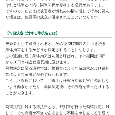
それと結果との間に因果関係が存在する必要があります。
ですので、たとえば被害者が憐れみの情を感じて行為に及ん
だ場合は、強要罪の成立が否定されることとなります。
【勾留決定に対する準抗告とは】
被疑者として逮捕されると、その後72時間以内に引き続き
身体拘束をするかどうか決定されることになります。
この逮捕に続く身体拘束は勾留と呼ばれ、その期間は10日
から20日と相当程度長期に及びます。
勾留決定に至る過程では、検察官による勾留請求および裁判
官による勾留決定が必ず行われます。
こうした過程において、弁護士は検察官や裁判官に勾留しな
いよう働きかけたり、勾留決定後にその判断を争ったりする
ことができます。
勾留決定に対する準抗告とは、裁判官が行った勾留決定に対
して、その判断が不当であるとして不服を申し立てる手続で