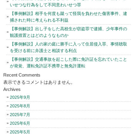
いせつな行為をして不同意わいせつ罪
【事例解説】相手を何度も蹴って怪我を負わせた傷害事件、逮
捕された時に考えられる不利益
【事例解説】出し子をした高校生が窃盗罪で逮捕、少年事件の
観護措置とはどのようなものか
【事例解説】人の家の庭に勝手に入って住居侵入罪、事情聴取
を受ける前に弁護士と相談する利点
【事例解説】交通事故を起こした際に免許証を忘れていたこと
が発覚、運転免許証不携帯と無免許運転
Recent Comments
表示できるコメントはありません。
Archives
2025年9月
2025年8月
2025年7月
2025年6月
2025年5月