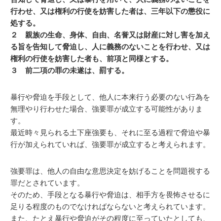
行わせ、又は権利の行使を妨害した者は、三年以下の懲役に
処する。
２ 親族の生命、身体、自由、名誉又は財産に対し害を加え
る旨を告知して脅迫し、人に義務のないことを行わせ、又は
権利の行使を妨害した者も、前項と同様とする。
３ 前二項の罪の未遂は、罰する。
暴行や脅迫を手段として、他人に本来行う必要のない行為を
無理やり行わせた場合、強要罪が成立する可能性がありま
す。
最近時々見られる土下座強要も、それに至る過程で脅迫や暴
行が加えられていれば、強要罪が成立すると考えられます。
強要罪は、他人の自由な意思決定を妨げることを問題視する
罪だとされています。
そのため、手段となる暴行や脅迫は、相手方を畏怖させるに
足りる程度のものでなければならないと考えられています。
また、たとえ暴行や脅迫がその程度に至っていたとしても、