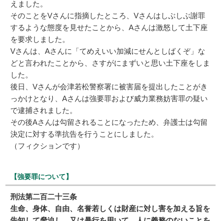
えました。
そのことをVさんに指摘したところ、Vさんはしぶしぶ謝罪
するような態度を見せたことから、Aさんは激怒して土下座
を要求しました。
Vさんは、Aさんに「てめえいい加減にせんとしばくぞ」な
どと言われたことから、さすがにまずいと思い土下座をしま
した。
後日、Vさんが会津若松警察署に被害届を提出したことがき
っかけとなり、Aさんは強要罪および威力業務妨害罪の疑い
で逮捕されました。
その後Aさんは勾留されることになったため、弁護士は勾留
決定に対する準抗告を行うことにしました。
（フィクションです）
【強要罪について】
刑法第二百二十三条
生命、身体、自由、名誉若しくは財産に対し害を加える旨を
告知して脅迫し、又は暴行を用いて、人に義務のないことを