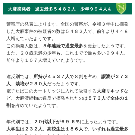
大麻摘発者 過去最多５４８２人 少年９９４人も
警察庁の発表によります、全国の警察が、令和３年中に摘発
した大麻事件の被疑者の数は５４８２人で、前年より４４８
人増えていたようです。
この摘発人数は、
５年連続で過去最多
を更新したようです。
また、２０歳未満の少年も、これまでで最も多い９９４人、
前年より１０７人増えていたようです。
違反別では、
所持が４５３７人
で８割を占め、
譲渡が２７３
人
、
栽培が２３０人
だったようです。
電子たばこのカートリッジに入れて吸引する
大麻リキッド
な
ど、大麻濃縮物の違反で摘発されたのは
５７３人で全体の１
割
を占めていたようです。
年代別では、
２０代以下が６９.６％
に上ったようです。
大学生は２３２人
、
高校生は１８６人
で、
いずれも過去最多