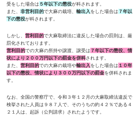
受をした場合は
５年以下の懲役
が科されます。
また、
非営利目的
で大麻の栽培、
輸出入
をした場合は
７年以
下の懲役
が科されます。
しかし、
営利目的
で大麻取締法に違反した場合の罰則は、厳
罰化されております。
営利目的
での大麻の所持や譲渡、譲受は
７年以下の懲役、情
状により２００万円以下の罰金を併科
されます。
また、
営利目的
での大麻の栽培や
輸出入
をした場合は
１０年
以下の懲役、情状により３００万円以下の罰金
を併科されま
す。
なお、全国の警察庁で、令和３年１２月の大麻取締法違反で
検挙された人員は９８７人で、そのうちの約４２％である４
２１人は、起訴（公判請求）されたようです。