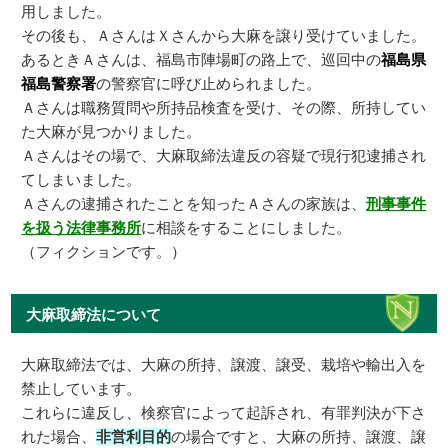
用しました。
その後も、ＡさんはＸさんから大麻を譲り受けていました。
あるときＡさんは、福島市陣場町の路上で、巡回中の
福島県
福島警察署
の警察官に呼び止められました。
Ａさんは職務質問や所持品検査を受け、その際、所持してい
た大麻が見つかりました。
Ａさんはその場で、大麻取締法違反の容疑で現行犯逮捕され
てしまいました。
Ａさんの逮捕されたことを知ったＡさんの家族は、
刑事事件
を扱う法律事務所
に相談をすることにしました。
（フィクションです。）
大麻取締法について
大麻取締法では、大麻の所持、譲渡、譲受、栽培や輸出入を
禁止しています。
これらに違反し、検察官によって起訴され、有罪判決が下さ
れた場合、
非営利目的
の場合ですと、大麻の所持、譲渡、譲