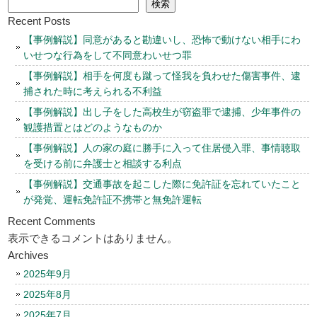
検索
Recent Posts
【事例解説】同意があると勘違いし、恐怖で動けない相手にわ
いせつな行為をして不同意わいせつ罪
【事例解説】相手を何度も蹴って怪我を負わせた傷害事件、逮
捕された時に考えられる不利益
【事例解説】出し子をした高校生が窃盗罪で逮捕、少年事件の
観護措置とはどのようなものか
【事例解説】人の家の庭に勝手に入って住居侵入罪、事情聴取
を受ける前に弁護士と相談する利点
【事例解説】交通事故を起こした際に免許証を忘れていたこと
が発覚、運転免許証不携帯と無免許運転
Recent Comments
表示できるコメントはありません。
Archives
2025年9月
2025年8月
2025年7月