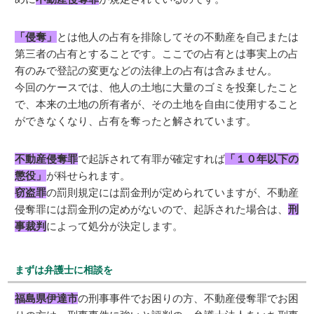
「侵奪」
とは他人の占有を排除してその不動産を自己または
第三者の占有とすることです。ここでの占有とは事実上の占
有のみで登記の変更などの法律上の占有は含みません。
今回のケースでは、他人の土地に大量のゴミを投棄したこと
で、本来の土地の所有者が、その土地を自由に使用すること
ができなくなり、占有を奪ったと解されています。
不動産侵奪罪
で起訴されて有罪が確定すれば
「１０年以下の
懲役」
が科せられます。
窃盗罪
の罰則規定には罰金刑が定められていますが、不動産
侵奪罪には罰金刑の定めがないので、起訴された場合は、
刑
事裁判
によって処分が決定します。
まずは弁護士に相談を
福島県伊達市
の刑事事件でお困りの方、不動産侵奪罪でお困