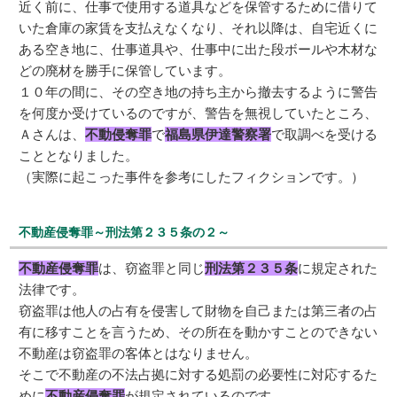
近く前に、仕事で使用する道具などを保管するために借りて
いた倉庫の家賃を支払えなくなり、それ以降は、自宅近くに
ある空き地に、仕事道具や、仕事中に出た段ボールや木材な
どの廃材を勝手に保管しています。
１０年の間に、その空き地の持ち主から撤去するように警告
を何度か受けているのですが、警告を無視していたところ、
Ａさんは、
不動侵奪罪
で
福島県伊達警察署
で取調べを受ける
こととなりました。
（実際に起こった事件を参考にしたフィクションです。）
不動産侵奪罪～刑法第２３５条の２～
不動産侵奪罪
は、窃盗罪と同じ
刑法第２３５条
に規定された
法律です。
窃盗罪は他人の占有を侵害して財物を自己または第三者の占
有に移すことを言うため、その所在を動かすことのできない
不動産は窃盗罪の客体とはなりません。
そこで不動産の不法占拠に対する処罰の必要性に対応するた
めに
不動産侵奪罪
が規定されているのです。